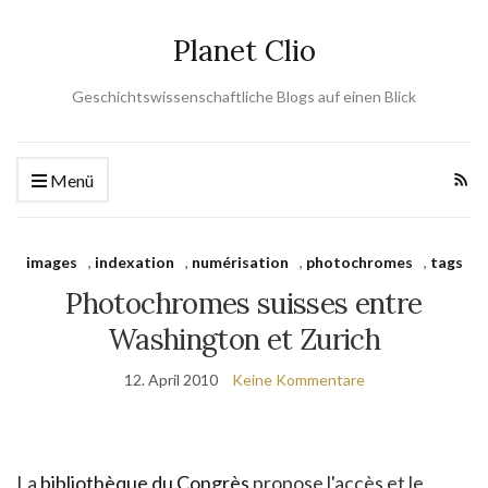
Planet Clio
Geschichtswissenschaftliche Blogs auf einen Blick
Menü
images
,
indexation
,
numérisation
,
photochromes
,
tags
Photochromes suisses entre
Washington et Zurich
12. April 2010
Keine Kommentare
La
bibliothèque du Congrès
propose l'accès et le