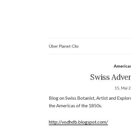
Über Planet Clio
America
Swiss Adven
15. Mai 
Blog on Swiss Botanist, Artist and Explor
the Americas of the 1850s.
http://vodhdb.blogspot.com/