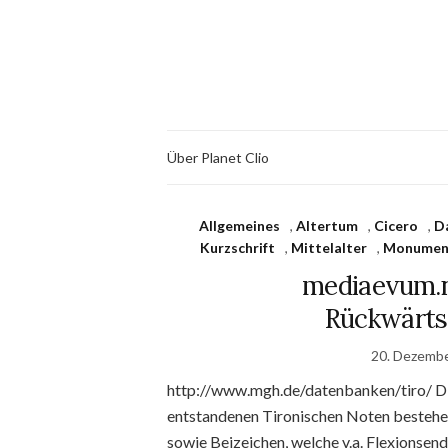
Über Planet Clio
Allgemeines
,
Altertum
,
Cicero
,
D
Kurzschrift
,
Mittelalter
,
Monument
mediaevum.n
Rückwärts
20. Dezemb
http://www.mgh.de/datenbanken/tiro/ Die 
entstandenen Tironischen Noten bestehe
sowie Beizeichen, welche v.a. Flexionsen