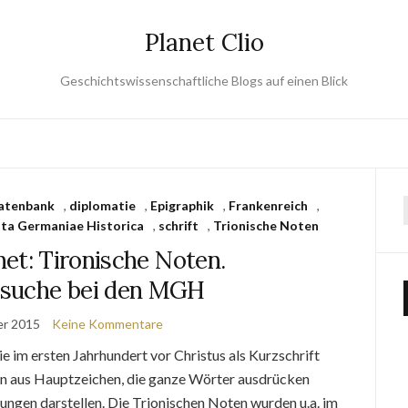
Planet Clio
Geschichtswissenschaftliche Blogs auf einen Blick
atenbank
,
diplomatie
,
Epigraphik
,
Frankenreich
,
a Germaniae Historica
,
schrift
,
Trionische Noten
et: Tironische Noten.
suche bei den MGH
er 2015
Keine Kommentare
im ersten Jahrhundert vor Christus als Kurzschrift
n aus Hauptzeichen, die ganze Wörter ausdrücken
dungen darstellen. Die Trionischen Noten wurden u.a. im