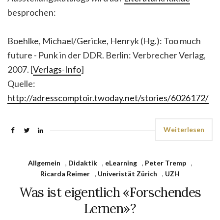
besprochen:
Boehlke, Michael/Gericke, Henryk (Hg.): Too much
future - Punk in der DDR. Berlin: Verbrecher Verlag,
2007. [
Verlags-Info
]
Quelle:
http://adresscomptoir.twoday.net/stories/6026172/
Weiterlesen
Allgemein
,
Didaktik
,
eLearning
,
Peter Tremp
,
Ricarda Reimer
,
Univeristät Zürich
,
UZH
Was ist eigentlich «Forschendes
Lernen»?