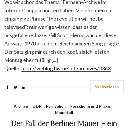
Wo wir schon das Thema “Fernseh-Archive im
Internet” angeschnitten haben: Viele kennen die
eingängige Phrase “the revolution will not be
televised”; nur wenige wissen, dass es der
ausgefallene Jazzer Gill Scott Heron war, der diese
Aussage 1970 in seinem gleichnamigen Song prägte.
Der Satz ging mir durch den Kopf, als ich letzten
Montag eher zufällig [...]
Quelle:
http://weblog.histnet.ch/archives/3363
Weiterlesen
Archive
,
DDR
,
Fernsehen
,
Forschung und Praxis
,
Mauerfall
Der Fall der Berliner Mauer – ein