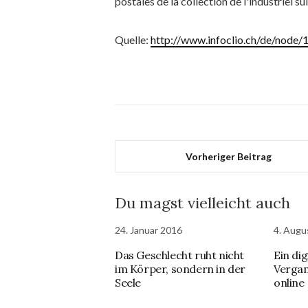
postales de la collection de l'industriel su
Quelle:
http://www.infoclio.ch/de/node
Vorheriger Beitrag
Du magst vielleicht auch
24. Januar 2016
4. Augu
Das Geschlecht ruht nicht
Ein dig
im Körper, sondern in der
Vergan
Seele
online