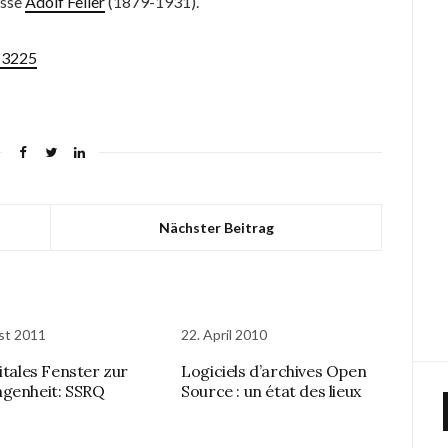
isse
Adolf Feller
(1879-1931).
/13225
Nächster Beitrag
st 2011
22. April 2010
itales Fenster zur
Logiciels d’archives Open
genheit: SSRQ
Source : un état des lieux