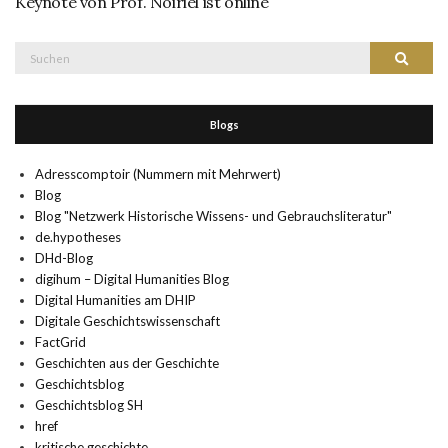
Keynote von Prof. Noiriel ist online
Suche
Suchen
nach:
Blogs
Adresscomptoir (Nummern mit Mehrwert)
Blog
Blog "Netzwerk Historische Wissens- und Gebrauchsliteratur"
de.hypotheses
DHd-Blog
digihum – Digital Humanities Blog
Digital Humanities am DHIP
Digitale Geschichtswissenschaft
FactGrid
Geschichten aus der Geschichte
Geschichtsblog
Geschichtsblog SH
href
kritische geschichte