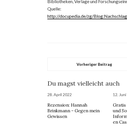
Bibliotheken, Verlage und Forschungsein
Quelle:
http://docupedia.de/zg/Blog:Nachschla
Vorheriger Beitrag
Du magst vielleicht auch
28. April 2022
12. Jun
Rezension: Hannah
Gratis
Brinkmann – Gegen mein
und So
Gewissen
Inform
en Cas