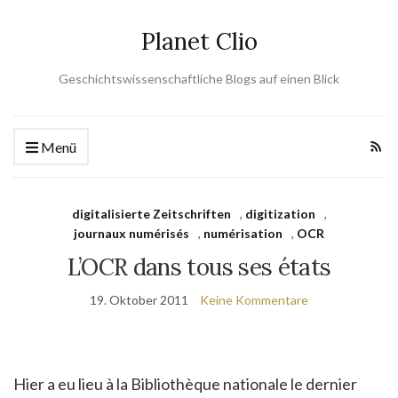
Planet Clio
Geschichtswissenschaftliche Blogs auf einen Blick
Menü
digitalisierte Zeitschriften
,
digitization
,
journaux numérisés
,
numérisation
,
OCR
L’OCR dans tous ses états
19. Oktober 2011
Keine Kommentare
Hier a eu lieu à la Bibliothèque nationale le dernier