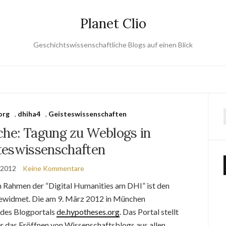
Planet Clio
Geschichtswissenschaftliche Blogs auf einen Blick
org
,
dhiha4
,
Geisteswissenschaften
che: Tagung zu Weblogs in
teswissenschaften
 2012
Keine Kommentare
m Rahmen der “Digital Humanities am DHI” ist den
ewidmet. Die am 9. März 2012 in München
 des Blogportals
de.hypotheses.org
. Das Portal stellt
er das Eröffnen von Wissenschaftsblogs aus allen