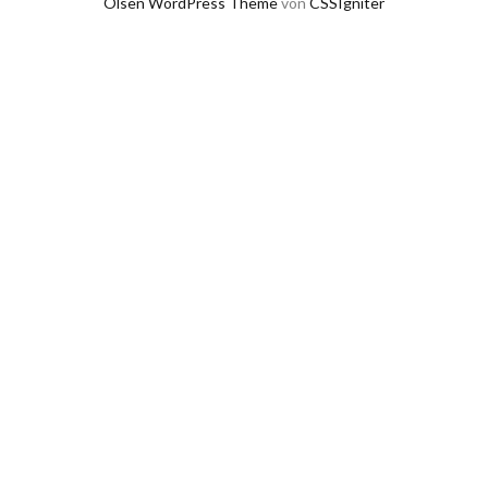
Olsen WordPress Theme
von
CSSIgniter