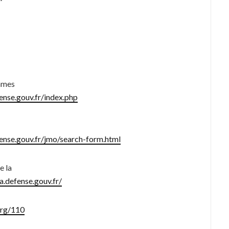
mmes
nse.gouv.fr/index.php
nse.gouv.fr/jmo/search-form.html
e la
a.defense.gouv.fr/
org/110