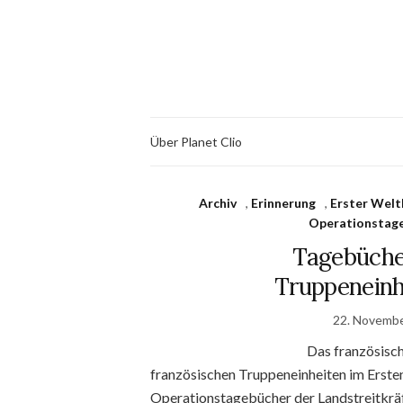
Über Planet Clio
Archiv
,
Erinnerung
,
Erster Welt
Operationstag
Tagebüche
Truppeneinhe
22. Novemb
Das französisch
französischen Truppeneinheiten im Ersten
Operationstagebücher der Landstreitkräft