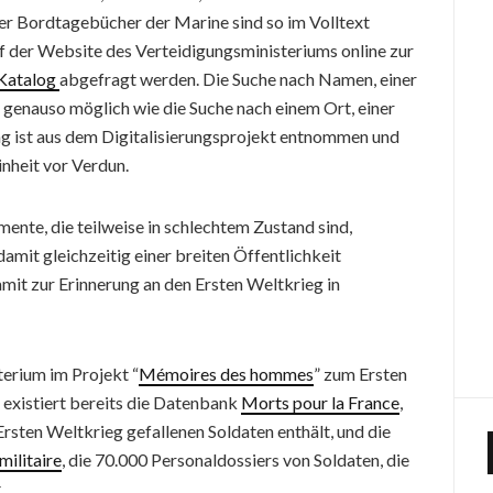
er Bordtagebücher der Marine sind so im Volltext
uf der Website des Verteidigungsministeriums online zur
Katalog
abgefragt werden.
Die Suche nach Namen, einer
t genauso möglich wie die Suche nach einem Ort, einer
ng ist aus dem Digitalisierungsprojekt entnommen und
inheit vor Verdun.
mente, die teilweise in schlechtem Zustand sind,
damit gleichzeitig einer breiten Öffentlichkeit
mit zur Erinnerung an den Ersten Weltkrieg in
terium im Projekt “
Mémoires des hommes
” zum Ersten
t existiert bereits die Datenbank
Morts pour la France
,
rsten Weltkrieg gefallenen Soldaten enthält, und die
militaire
, die 70.000 Personaldossiers von Soldaten, die
.