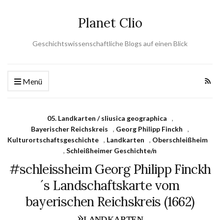
Planet Clio
Geschichtswissenschaftliche Blogs auf einen Blick
Menü
05. Landkarten / sliusica geographica
,
Bayerischer Reichskreis
,
Georg Philipp Finckh
,
Kulturortschafts­geschichte
,
Landkarten
,
Oberschleißheim
,
Schleißheimer Geschichte/n
#schleissheim Georg Philipp Finckh
´s Landschaftskarte vom
bayerischen Reichskreis (1662)
»ʟᴀɴᴅᴋᴀʀᴛᴇɴ