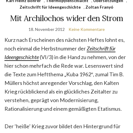
Karl Heinz Bohrer
,
Thermopylenschlacht
,
Übersetzungen
,
Zeitschrift für Ideengeschichte
,
Zoltan Franyó
Mit Archilochos wider den Strom
18. November 2012
Keine Kommentare
Kurz nach Erscheinen des nächsten Heftes lohnt es,
noch einmal die Herbstnummer der
Zeitschrift für
Ideengeschichte
(VI/3) in die Hand zu nehmen, von der
hier schon mehrfach die Rede war. Lesenswert sind
die Texte zum Heftthema „Kuba 1962″, zumal Tim B.
Müllers höchst anregender Vorschlag, den Kalten
Krieg rückblickend als ein glückliches Zeitalter zu
verstehen, geprägt von Modernisierung,
Rationalisierung und einem gemäßigten Etatismus.
Der ‘heiße’ Krieg zuvor bildet den Hintergrund für