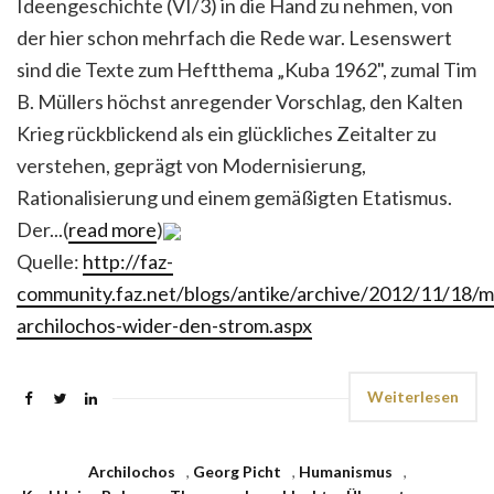
Ideengeschichte (VI/3) in die Hand zu nehmen, von
der hier schon mehrfach die Rede war. Lesenswert
sind die Texte zum Heftthema „Kuba 1962", zumal Tim
B. Müllers höchst anregender Vorschlag, den Kalten
Krieg rückblickend als ein glückliches Zeitalter zu
verstehen, geprägt von Modernisierung,
Rationalisierung und einem gemäßigten Etatismus.
Der...(
read more
)
Quelle:
http://faz-
community.faz.net/blogs/antike/archive/2012/11/18/m
archilochos-wider-den-strom.aspx
Weiterlesen
Archilochos
,
Georg Picht
,
Humanismus
,