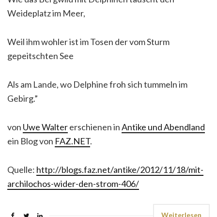
Weideplatz im Meer,
Weil ihm wohler ist im Tosen der vom Sturm
gepeitschten See
Als am Lande, wo Delphine froh sich tummeln im
Gebirg.”
von
Uwe Walter
erschienen in
Antike und Abendland
ein Blog von
FAZ.NET
.
Quelle:
http://blogs.faz.net/antike/2012/11/18/mit-
archilochos-wider-den-strom-406/
Weiterlesen