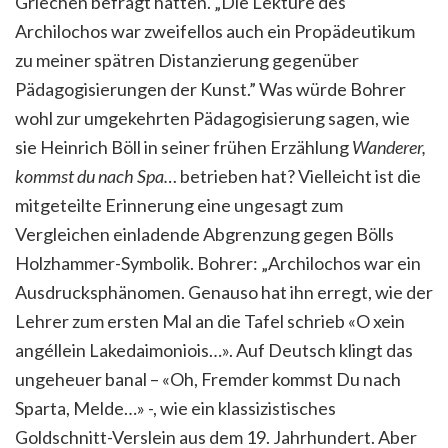
Griechen befragt hätten. „Die Lektüre des
Archilochos war zweifellos auch ein Propädeutikum
zu meiner spätren Distanzierung gegenüber
Pädagogisierungen der Kunst.” Was würde Bohrer
wohl zur umgekehrten Pädagogisierung sagen, wie
sie Heinrich Böll in seiner frühen Erzählung
Wanderer,
kommst du nach Spa…
betrieben hat? Vielleicht ist die
mitgeteilte Erinnerung eine ungesagt zum
Vergleichen einladende Abgrenzung gegen Bölls
Holzhammer-Symbolik. Bohrer: „Archilochos war ein
Ausdrucksphänomen. Genauso hat ihn erregt, wie der
Lehrer zum ersten Mal an die Tafel schrieb «O xein
angéllein Lakedaimoniois…». Auf Deutsch klingt das
ungeheuer banal – «Oh, Fremder kommst Du nach
Sparta, Mel­de…» -, wie ein klassizistisches
Goldschnitt-Verslein aus dem 19. Jahrhundert. Aber