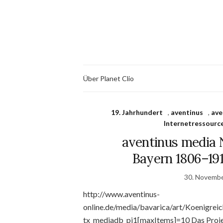
Über Planet Clio
19. Jahrhundert
,
aventinus
,
ave
Internetressourc
aventinus media Nr
Bayern 1806–191
30. Novemb
http://www.aventinus-
online.de/media/bavarica/art/Koenig
tx_mediadb_pi1[maxItems]=10 Das Proje