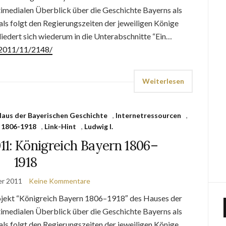
timedialen Überblick über die Geschichte Bayerns als
ls folgt den Regierungszeiten der jeweiligen Könige
liedert sich wiederum in die Unterabschnitte “Ein…
e/2011/11/2148/
Weiterlesen
aus der Bayerischen Geschichte
,
Internetressourcen
,
 1806-1918
,
Link-Hint
,
Ludwig I.
11: Königreich Bayern 1806–
1918
er 2011
Keine Kommentare
jekt “Königreich Bayern 1806–1918″ des Hauses der
timedialen Überblick über die Geschichte Bayerns als
ls folgt den Regierungszeiten der jeweiligen Könige