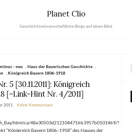
Planet Clio
Geschichtswissenschaftliche Blogs auf einen Blick
ntinus - neu
,
Haus der Bayerischen Geschichte
,
en
,
Königreich Bayern 1806-1918
. 5 [30.11.2011]: Königreich
8 [=Link-Hint Nr. 4/2011]
er 2011
Keine Kommentare
reich_Bay/html/ca/48a30503d2121044716b3957b0101469/?
kt “Königreich Bayern 1806–1918″ des Hauses der