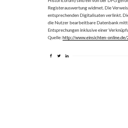
Historicorum) sind ein von der DFG gefö
Registerauswertung widmet. Die Verweise
entsprechenden Digitalisaten verlinkt. D
die Nutzer bearbeitbare Datenbank mitt
Entsprechungen inklusive einer Verknüpfun
Quelle:
http://www.einsichten-online.d