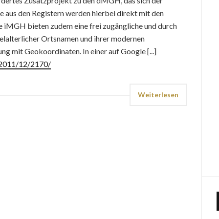
rdertes Zusatzprojekt zu den dMGH, das sich der
 aus den Registern werden hierbei direkt mit den
ie iMGH bieten zudem eine frei zugängliche und durch
elalterlicher Ortsnamen und ihrer modernen
g mit Geokoordinaten. In einer auf Google [...]
e/2011/12/2170/
Weiterlesen