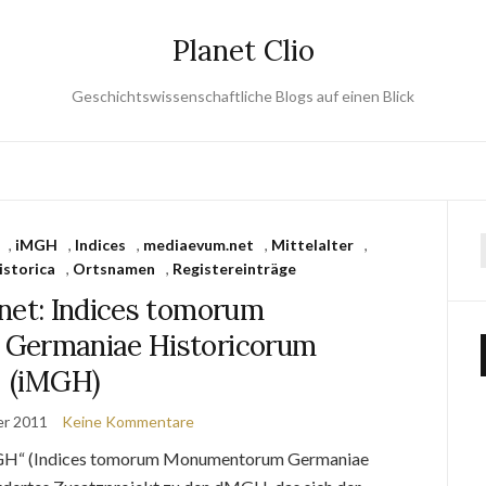
Planet Clio
Geschichtswissenschaftliche Blogs auf einen Blick
,
iMGH
,
Indices
,
mediaevum.net
,
Mittelalter
,
storica
,
Ortsnamen
,
Registereinträge
et: Indices tomorum
Germaniae Historicorum
(iMGH)
er 2011
Keine Kommentare
GH“ (Indices tomorum Monumentorum Germaniae