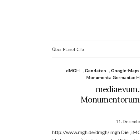
Über Planet Clio
dMGH
,
Geodaten
,
Google-Maps
Monumenta Germaniae Hi
mediaevum.n
Monumentorum 
11. Dezemb
http://www.mgh.de/dmgh/imgh Die „iM