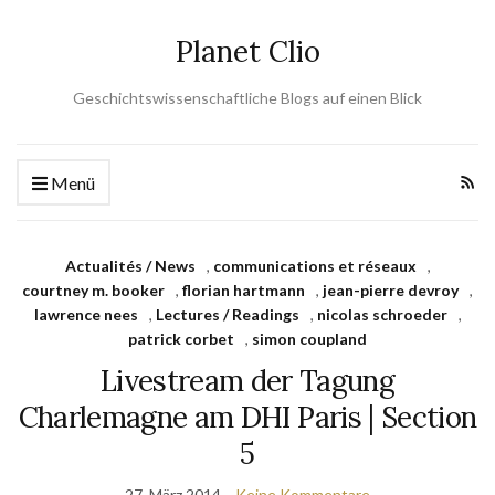
Planet Clio
Geschichtswissenschaftliche Blogs auf einen Blick
Menü
Actualités / News
,
communications et réseaux
,
courtney m. booker
,
florian hartmann
,
jean-pierre devroy
,
lawrence nees
,
Lectures / Readings
,
nicolas schroeder
,
patrick corbet
,
simon coupland
Livestream der Tagung
Charlemagne am DHI Paris | Section
5
27. März 2014
Keine Kommentare