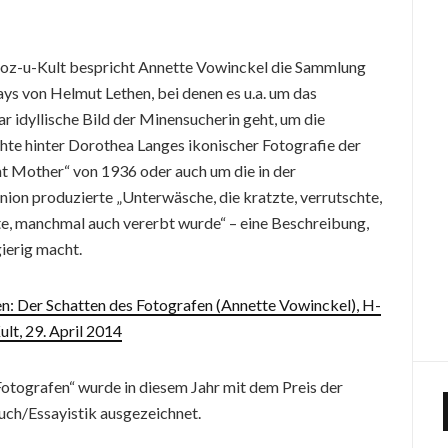
oz-u-Kult bespricht Annette Vowinckel die Sammlung
ays von Helmut Lethen, bei denen es u.a. um das
r idyllische Bild der Minensucherin geht, um die
hte hinter Dorothea Langes ikonischer Fotografie der
t Mother“ von 1936 oder auch um die in der
nion produzierte „Unterwäsche, die kratzte, verrutschte,
te, manchmal auch vererbt wurde“ – eine Beschreibung,
ierig macht.
en: Der Schatten des Fotografen (Annette Vowinckel), H-
lt, 29. April 2014
otografen“ wurde in diesem Jahr mit dem Preis der
uch/Essayistik ausgezeichnet.