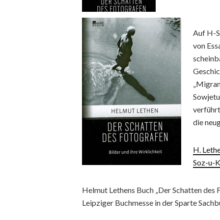
Auf H-S
von Ess
scheinba
Geschic
„Migran
Sowjetu
verführ
die neug
H. Leth
Soz-u-Ku
Helmut Lethens Buch „Der Schatten des F
Leipziger Buchmesse in der Sparte Sachb