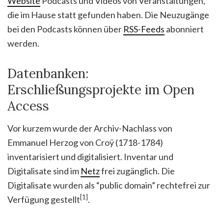
Website
Podcasts und Videos von Veranstaltungen,
die im Hause statt gefunden haben. Die Neuzugänge
bei den Podcasts können über
RSS-Feeds
abonniert
werden.
Datenbanken:
Erschließungsprojekte im Open
Access
Vor kurzem wurde der Archiv-Nachlass von
Emmanuel Herzog von Croÿ (1718-1784)
inventarisiert und digitalisiert. Inventar und
Digitalisate sind im
Netz
frei zugänglich. Die
Digitalisate wurden als “public domain” rechtefrei zur
[1]
Verfügung gestellt
.