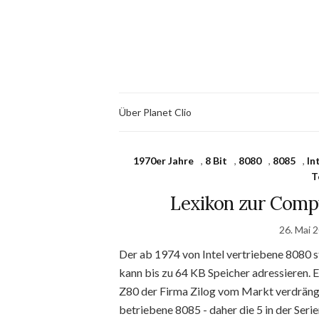
Über Planet Clio
1970er Jahre
,
8 Bit
,
8080
,
8085
,
In
T
Lexikon zur Comp
26. Mai 
Der ab 1974 von Intel vertriebene 8080 s
kann bis zu 64 KB Speicher adressieren. Er
Z80 der Firma Zilog vom Markt verdrängt 
betriebene 8085 - daher die 5 in der Serie