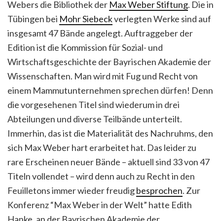
Webers die Bibliothek der
Max Weber Stiftung
. Die in
Tübingen bei
Mohr Siebeck
verlegten Werke sind auf
insgesamt 47 Bände angelegt. Auftraggeber der
Edition ist die Kommission für Sozial- und
Wirtschaftsgeschichte der Bayrischen Akademie der
Wissenschaften. Man wird mit Fug und Recht von
einem Mammutunternehmen sprechen dürfen!
Denn
die vorgesehenen Titel sind wiederum in drei
Abteilungen und diverse Teilbände unterteilt.
Immerhin, das ist die Materialität des Nachruhms, den
sich Max Weber hart erarbeitet hat. Das leider zu
rare Erscheinen neuer Bände – aktuell sind 33 von 47
Titeln vollendet – wird denn auch zu Recht in den
Feuilletons immer wieder freudig
besprochen
. Zur
Konferenz “Max Weber in der Welt” hatte Edith
Hanke, an der Bayrischen Akademie der