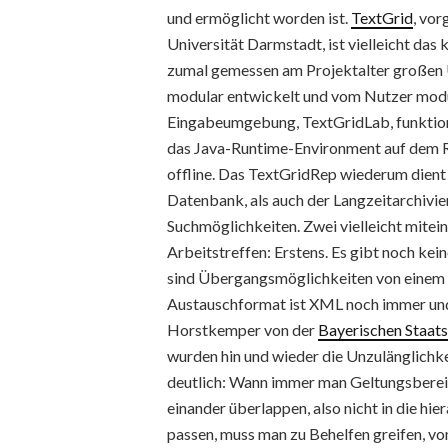
und ermöglicht worden ist.
TextGrid
, vor
Universität Darmstadt, ist vielleicht das
zumal gemessen am Projektalter großen 
modular entwickelt und vom Nutzer mod
Eingabeumgebung, TextGridLab, funktioni
das Java-Runtime-Environment auf dem Rech
offline. Das TextGridRep wiederum dien
Datenbank, als auch der Langzeitarchivie
Suchmöglichkeiten. Zwei vielleicht mit
Arbeitstreffen: Erstens. Es gibt noch kei
sind Übergangsmöglichkeiten von einem 
Austauschformat ist XML noch immer und b
Horstkemper von der
Bayerischen Staats
wurden hin und wieder die Unzulänglich
deutlich: Wann immer man Geltungsbereic
einander überlappen, also nicht in die 
passen, muss man zu Behelfen greifen, von