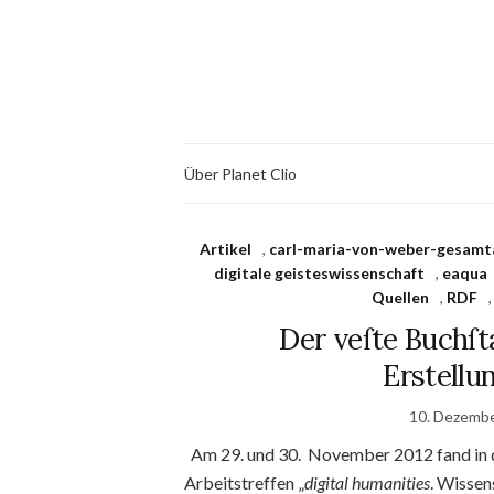
Über Planet Clio
Artikel
,
carl-maria-von-weber-gesam
digitale geisteswissenschaft
,
eaqua
Quellen
,
RDF
Der veſte Buchſta
Erstellu
10. Dezemb
Am 29. und 30. November 2012 fand in d
Arbeitstreffen „
digital humanities
. Wissen