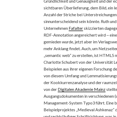
Gründlichkeit und Genauigkeit und der ec
sichtbaren Überlieferung, dem Bild, ein l
Anzahl der Striche bei Unterstreichungen
sinnunterscheidend sein könnte. Ruth un
Unternehmen
Fafalter
skizzierten dageg
RDF-Annotation angereichert wird ‒ eine 
gemieden wurde, jetzt aber im Verlagsw
mehr Anklang findet. Auch, um Netzseite
„semantic web“ zu erstellen, ist HTML5 
Charlotte Schubert von der Universität L
Beispielen aus ihrer eigenen Forschung d
von diesem Umfang und Lemmatisierungs
der Kookkurrenzanalyse und der raumzeit
von der
Digitalen Akademie Mainz
stellt
Ausgangsdokumenten in verschiedenen (u
Management-System Typo3 führt. Eine be
Beispielprojektes „Medieval Ashkenaz“ di
und rechtsläufiger Schriftrichtung, was 