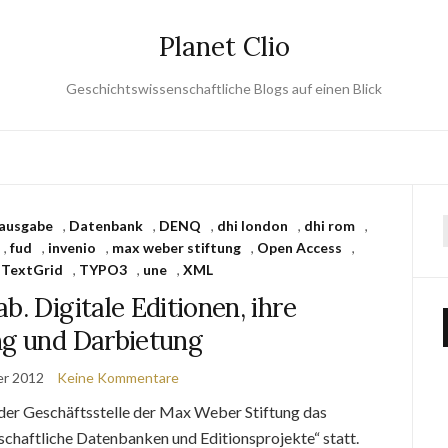
Planet Clio
Geschichtswissenschaftliche Blogs auf einen Blick
tausgabe
,
Datenbank
,
DENQ
,
dhi london
,
dhi rom
,
,
fud
,
invenio
,
max weber stiftung
,
Open Access
,
,
TextGrid
,
TYPO3
,
une
,
XML
b. Digitale Editionen, ihre
ng und Darbietung
er 2012
Keine Kommentare
er Geschäftsstelle der Max Weber Stiftung das
schaftliche Datenbanken und Editionsprojekte“ statt.