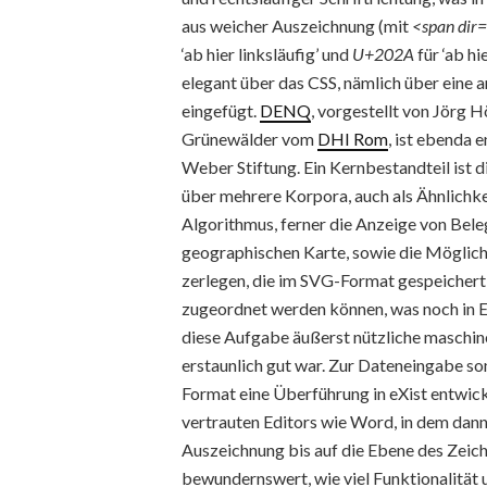
aus weicher Auszeichnung (mit
<span dir=
‘ab hier linksläufig’ und
U+202A
für ‘ab hi
elegant über das CSS, nämlich über eine 
eingefügt.
DENQ
, vorgestellt von Jörg
Grünewälder vom
DHI Rom
, ist ebenda 
Weber Stiftung. Ein Kernbestandteil ist d
über mehrere Korpora, auch als Ähnlichk
Algorithmus, ferner die Anzeige von Beleg
geographischen Karte, sowie die Möglichk
zerlegen, die im SVG-Format gespeichert
zugeordnet werden können, was noch in En
diese Aufgabe äußerst nützliche maschin
erstaunlich gut war. Zur Dateneingabe s
Format eine Überführung in eXist entwick
vertrauten Editors wie Word, in dem dan
Auszeichnung bis auf die Ebene des Zeic
bewundernswert, wie viel Funktionalität u