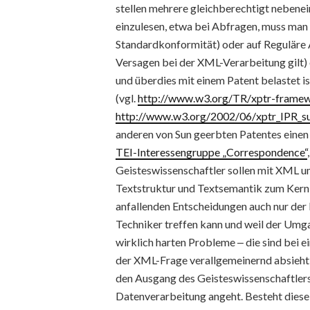
stellen mehrere gleichberechtigt nebene
einzulesen, etwa bei Abfragen, muss man 
Standardkonformität) oder auf Reguläre 
Versagen bei der XML-Verarbeitung gilt
und überdies mit einem Patent belastet ist
(vgl.
http://www.w3.org/TR/xptr-framew
http://www.w3.org/2002/06/xptr_IPR_s
anderen von Sun geerbten Patentes einen 
TEI-Interessengruppe „Correspondence“
Geisteswissenschaftler sollen mit XML 
Textstruktur und Textsemantik zum Kernb
anfallenden Entscheidungen auch nur der F
Techniker treffen kann und weil der Umga
wirklich harten Probleme ‒ die sind bei e
der XML-Frage verallgemeinernd absieht, 
den Ausgang des Geisteswissenschaftlers
Datenverarbeitung angeht. Besteht diese 