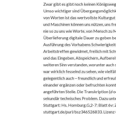
Zwar gibt es gibt noch keinen Königsweg, 
Umso wichtiger sind Übergangsmöglichk
von Worten ist das wertvollste Kulturgu
und Maschinen können uns nützen, uns fre
nie so zu uns wie Worte, von Mensch zu 
Überlieferung digitale Dauer zu geben be
Ausführung des Vorhabens Schwierigkeit
Arbeitstreffen gewidmet, freilich mit Sc
und das Eingeben, Abspeichern, Aufbere
weiteren Sinn verstanden, worunter auch s
war wirklich fesselnd zu sehen, wie vielfä
gelegentlich auch ‒ freundlich und erfreu
einander ergänzen oder befruchten konn
angeführten Stelle. Die Transkription (
d
o
sekundär technisches Problem. Dazu unt
Stuttgart: Hs. Homburg.G,2-7: Blatt 6v: Ze
stuttgart.de/purl/bsz346526833. Lize