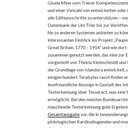
Gisela Minn vom Trierer Kompetenzzentru
und einer Vielzahl von entwickelten oder 
alle Editionsschritte zu unterstützen ‒ v
Datenbank der Uni Trier bis zur Veröffe
hin zu anderen Systemen anbieten zu kön
interessanten Einblick ins Projekt „Paupe
Great Britain, 1770 – 1914“ und wie dor
zusammen genutzt werden, das eine zur E
vorgestellt von Thekla Kleinschmidt und
der Grundlage von Islandora entwickelt,
einigen hundert Terabytes rasch finden un
lesefreundliche Anzeige in Gestalt des I
Texterkennung über Tesseract, was eine 
ermöglicht. Bei den meisten Bundesarchiva
maschinelle Texterkennung gute Ergebniss
Gesamtausgabe
vor, die in bewunderung
philologischen Kardinaltugenden und mo