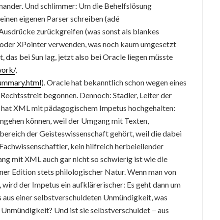
inander. Und schlimmer: Um die Behelfslösung
einen eigenen Parser schreiben (adé
Ausdrücke zurückgreifen (was sonst als blankes
) oder XPointer verwenden, was noch kaum umgesetzt
, das bei Sun lag, jetzt also bei Oracle liegen müsste
ork/
,
ummary.html
). Oracle hat bekanntlich schon wegen eines
Rechtsstreit begonnen. Dennoch: Stadler, Leiter der
, hat XML mit pädagogischem Impetus hochgehalten:
umgehen können, weil der Umgang mit Texten,
ereich der Geisteswissenschaft gehört, weil die dabei
achwissenschaftler, kein hilfreich herbeieilender
ng mit XML auch gar nicht so schwierig ist wie die
iner Edition stets philologischer Natur. Wenn man von
wird der Impetus ein aufklärerischer: Es geht dann um
 aus einer selbstverschuldeten Unmündigkeit, was
Unmündigkeit? Und ist sie selbstverschuldet ‒ aus