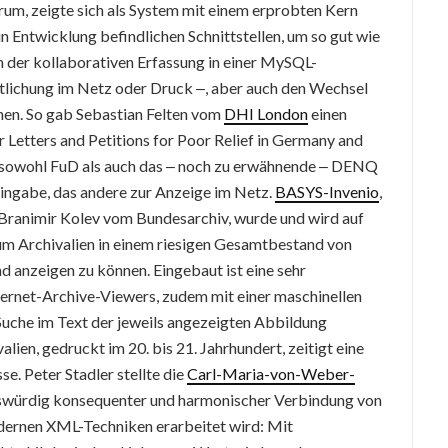
m, zeigte sich als System mit einem erprobten Kern
in Entwicklung befindlichen Schnittstellen, um so gut wie
on der kollaborativen Erfassung in einer MySQL-
ntlichung im Netz oder Druck ‒, aber auch den Wechsel
nen. So gab Sebastian Felten vom
DHI London
einen
r Letters and Petitions for Poor Relief in Germany and
t sowohl FuD als auch das ‒ noch zu erwähnende ‒ DENQ
ingabe, das andere zur Anzeige im Netz.
BASYS-Invenio
,
 Branimir Kolev vom Bundesarchiv, wurde und wird auf
 um Archivalien in einem riesigen Gesamtbestand von
d anzeigen zu können. Eingebaut ist eine sehr
nternet-Archive-Viewers, zudem mit einer maschinellen
Suche im Text der jeweils angezeigten Abbildung
lien, gedruckt im 20. bis 21. Jahrhundert, zeitigt eine
e. Peter Stadler stellte die
Carl-Maria-von-Weber-
swürdig konsequenter und harmonischer Verbindung von
dernen XML-Techniken erarbeitet wird: Mit