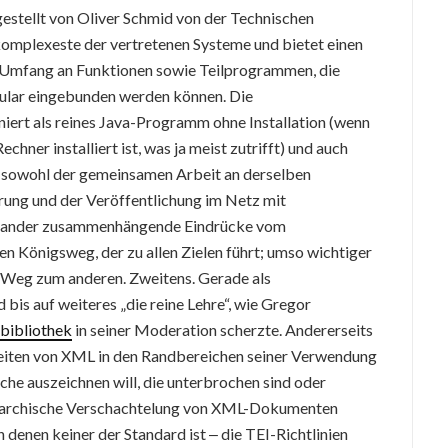
gestellt von Oliver Schmid von der Technischen
 komplexeste der vertretenen Systeme und bietet einen
Umfang an Funktionen sowie Teilprogrammen, die
ular eingebunden werden können. Die
ert als reines Java-Programm ohne Installation (wenn
ner installiert ist, was ja meist zutrifft) und auch
t sowohl der gemeinsamen Arbeit an derselben
rung und der Veröffentlichung im Netz mit
einander zusammenhängende Eindrücke vom
nen Königsweg, der zu allen Zielen führt; umso wichtiger
Weg zum anderen. Zweitens. Gerade als
is auf weiteres „die reine Lehre“, wie Gregor
bibliothek
in seiner Moderation scherzte. Andererseits
keiten von XML in den Randbereichen seiner Verwendung
he auszeichnen will, die unterbrochen sind oder
hierarchische Verschachtelung von XML-Dokumenten
 denen keiner der Standard ist ‒ die TEI-Richtlinien