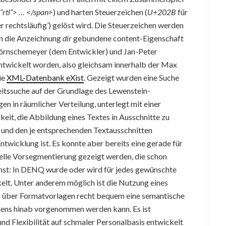
”rtl”> … </span>
) und harten Steuerzeichen (
U+202B
für
er rechtsläufig’) gelöst wird. Die Steuerzeichen werden
an die Anzeichnung
dir
gebundene content-Eigenschaft
 Hörnschemeyer (dem Entwickler) und Jan-Peter
entwickelt worden, also gleichsam innerhalb der Max
ie
XML-Datenbank eXist
. Gezeigt wurden eine Suche
eitssuche auf der Grundlage des Lewenstein-
en in räumlicher Verteilung, unterlegt mit einer
eit, die Abbildung eines Textes in Ausschnitte zu
 und den je entsprechenden Textausschnitten
twicklung ist. Es konnte aber bereits eine gerade für
elle Vorsegmentierung gezeigt werden, die schon
onst: In DENQ wurde oder wird für jedes gewünschte
elt. Unter anderem möglich ist die Nutzung eines
n über Formatvorlagen recht bequem eine semantische
hens hinab vorgenommen werden kann. Es ist
nd Flexibilität auf schmaler Personalbasis entwickelt