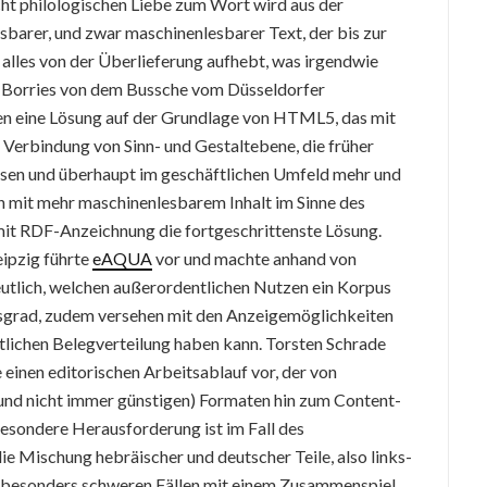
ht philologischen Liebe zum Wort wird aus der
esbarer, und zwar maschinenlesbarer Text, der bis zur
 alles von der Überlieferung aufhebt, was irgendwie
d Borries von dem Bussche vom Düsseldorfer
en eine Lösung auf der Grundlage von HTML5, das mit
Verbindung von Sinn- und Gestaltebene, die früher
esen und überhaupt im geschäftlichen Umfeld mehr und
n mit mehr maschinenlesbarem Inhalt im Sinne des
mit RDF-Anzeichnung die fortgeschrittenste Lösung.
eipzig führte
eAQUA
vor und machte anhand von
eutlich, welchen außerordentlichen Nutzen ein Korpus
grad, zudem versehen mit den Anzeigemöglichkeiten
lichen Belegverteilung haben kann. Torsten Schrade
e einen editorischen Arbeitsablauf vor, der von
nd nicht immer günstigen) Formaten hin zum Content-
sondere Herausforderung ist im Fall des
e Mischung hebräischer und deutscher Teile, also links-
in besonders schweren Fällen mit einem Zusammenspiel