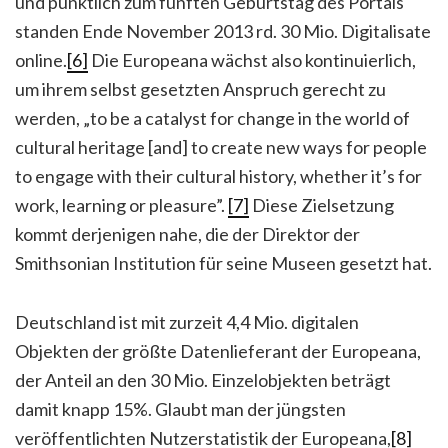
und pünktlich zum fünften Geburtstag des Portals
standen Ende November 2013 rd. 30 Mio. Digitalisate
online.
[6]
Die Europeana wächst also kontinuierlich,
um ihrem selbst gesetzten Anspruch gerecht zu
werden, „to be a catalyst for change in the world of
cultural heritage [and] to create new ways for people
to engage with their cultural history, whether it’s for
work, learning or pleasure”.
[7]
Diese Zielsetzung
kommt derjenigen nahe, die der Direktor der
Smithsonian Institution für seine Museen gesetzt hat.
Deutschland ist mit zurzeit 4,4 Mio. digitalen
Objekten der größte Datenlieferant der Europeana,
der Anteil an den 30 Mio. Einzelobjekten beträgt
damit knapp 15%. Glaubt man der jüngsten
veröffentlichten Nutzerstatistik der Europeana,
[8]