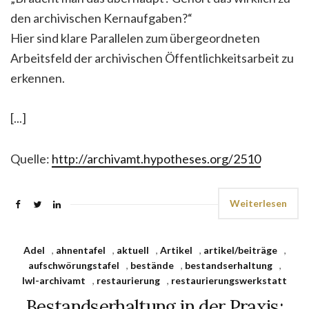
den archivischen Kernaufgaben?“
Hier sind klare Parallelen zum übergeordneten
Arbeitsfeld der archivischen Öffentlichkeitsarbeit zu
erkennen.
[...]
Quelle:
http://archivamt.hypotheses.org/2510
Weiterlesen
Adel
,
ahnentafel
,
aktuell
,
Artikel
,
artikel/beiträge
,
aufschwörungstafel
,
bestände
,
bestandserhaltung
,
lwl-archivamt
,
restaurierung
,
restaurierungswerkstatt
Bestandserhaltung in der Praxis: