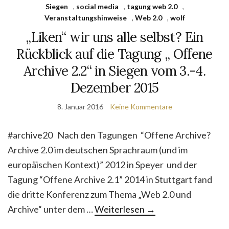
Siegen
,
social media
,
tagung web 2.0
,
Veranstaltungshinweise
,
Web 2.0
,
wolf
„Liken“ wir uns alle selbst? Ein
Rückblick auf die Tagung „ Offene
Archive 2.2“ in Siegen vom 3.-4.
Dezember 2015
8. Januar 2016
Keine Kommentare
#archive20 Nach den Tagungen “Offene Archive?
Archive 2.0 im deutschen Sprachraum (und im
europäischen Kontext)” 2012 in Speyer und der
Tagung “Offene Archive 2.1” 2014 in Stuttgart fand
die dritte Konferenz zum Thema „Web 2.0 und
Archive“ unter dem …
Weiterlesen
→