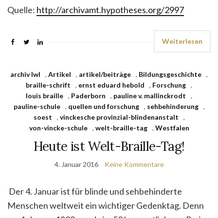
Quelle:
http://archivamt.hypotheses.org/2997
Weiterlesen
archiv lwl
,
Artikel
,
artikel/beiträge
,
Bildungsgeschichte
,
braille-schrift
,
ernst eduard hebold
,
Forschung
,
louis braille
,
Paderborn
,
pauline v. mallinckrodt
,
pauline-schule
,
quellen und forschung
,
sehbehinderung
,
soest
,
vinckesche provinzial-blindenanstalt
,
von-vincke-schule
,
welt-braille-tag
,
Westfalen
Heute ist Welt-Braille-Tag!
4. Januar 2016
Keine Kommentare
Der 4. Januar ist für blinde und sehbehinderte
Menschen weltweit ein wichtiger Gedenktag. Denn