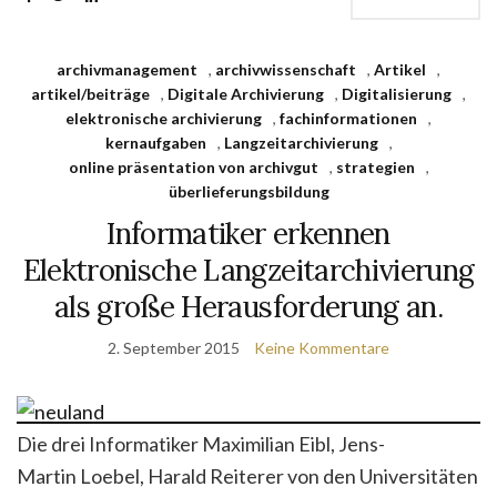
archivmanagement
,
archivwissenschaft
,
Artikel
,
artikel/beiträge
,
Digitale Archivierung
,
Digitalisierung
,
elektronische archivierung
,
fachinformationen
,
kernaufgaben
,
Langzeitarchivierung
,
online präsentation von archivgut
,
strategien
,
überlieferungsbildung
Informatiker erkennen
Elektronische Langzeitarchivierung
als große Herausforderung an.
2. September 2015
Keine Kommentare
Die drei Informatiker Maximilian Eibl
,
Jens-
Martin Loebel
,
Harald Reiterer von den Universitäten