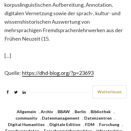
korpuslinguistischen Aufbereitung, Annotation,
digitalen Vernetzung sowie der sprach-, kultur- und
wissenshistorischen Auswertung von
mehrsprachigen Fremdsprachenlehrwerken aus der
Frühen Neuzeit (15.
[...]
Quelle:
https://dhd-blog.org/?p=23693
Weiterlesen
Allgemein
,
Archiv
,
BBAW
,
Berlin
,
Bibliothek
,
community
,
Datenmanagement
,
Datenzentren
,
Digital Humanities
,
Digitale Edition
,
FDM
,
Forschung
,
Forschungsdaten
,
Forschungsinfrastruktur
,
Infrastruktur
,