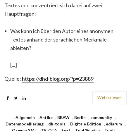
Textes und konzentriert sich dabei auf zwei
Hauptfragen:
Was kann ich über den Autor eines anonymen
Textes anhand der sprachlichen Merkmale
ableiten?
[...]
Quelle:
https://dhd-blog.org/?p=23889
Weiterlesen
Allgemein
,
Antike
,
BBAW
,
Berlin
,
community
,
Datenmodellierung
,
dh-tools
,
Digitale Edition
,
ediarum
,
Oxygen XML
,
TELOTA
,
text
,
Tool/Service
,
Tools
,