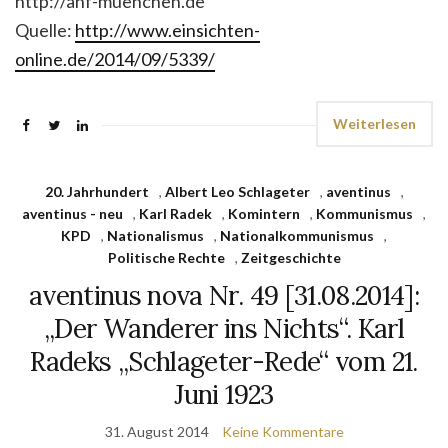
http://ahf-muenchen.de
Quelle:
http://www.einsichten-
online.de/2014/09/5339/
Weiterlesen
20. Jahrhundert
,
Albert Leo Schlageter
,
aventinus
,
aventinus - neu
,
Karl Radek
,
Komintern
,
Kommunismus
,
KPD
,
Nationalismus
,
Nationalkommunismus
,
Politische Rechte
,
Zeitgeschichte
aventinus nova Nr. 49 [31.08.2014]:
„Der Wanderer ins Nichts“. Karl
Radeks „Schlageter-Rede“ vom 21.
Juni 1923
31. August 2014
Keine Kommentare