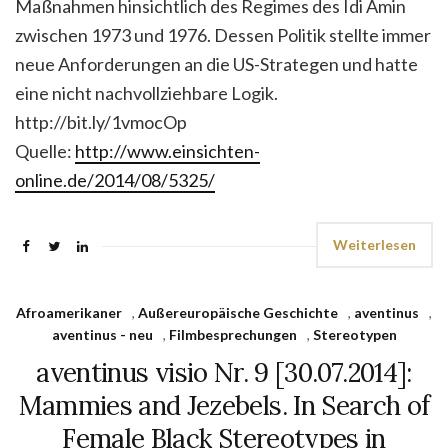
Maßnahmen hinsichtlich des Regimes des Idi Amin
zwischen 1973 und 1976. Dessen Politik stellte immer
neue An­for­de­run­gen an die US-Strategen und hatte
eine nicht nachvollziehbare Logik.
http://bit.ly/1vmocOp
Quelle:
http://www.einsichten-
online.de/2014/08/5325/
Weiterlesen
Afroamerikaner
,
Außereuropäische Geschichte
,
aventinus
,
aventinus - neu
,
Filmbesprechungen
,
Stereotypen
aventinus visio Nr. 9 [30.07.2014]:
Mammies and Jezebels. In Search of
Female Black Stereotypes in