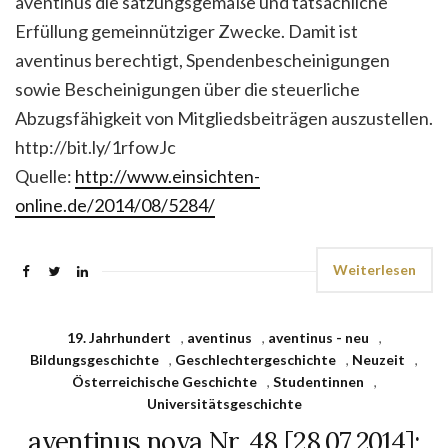
aventinus die satzungsgemäße und tatsächliche
Erfüllung gemeinnütziger Zwecke. Damit ist
aventinus berechtigt, Spendenbescheinigungen
sowie Bescheinigungen über die steuerliche
Abzugsfähigkeit von Mitgliedsbeiträgen auszustellen.
http://bit.ly/1rfowJc
Quelle:
http://www.einsichten-
online.de/2014/08/5284/
Weiterlesen
19. Jahrhundert
,
aventinus
,
aventinus - neu
,
Bildungsgeschichte
,
Geschlechtergeschichte
,
Neuzeit
,
Österreichische Geschichte
,
Studentinnen
,
Universitätsgeschichte
aventinus nova Nr. 48 [28.07.2014]: