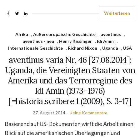
Weiterlesen
Afrika
,
Außereuropäische Geschichte
,
aventinus
,
aventinus - neu
,
Henry Kissinger
,
Idi Amin
,
Internationale Geschichte
,
Richard Nixon
,
Uganda
,
USA
aventinus varia Nr. 46 [27.08.2014]:
Uganda, die Vereinigten Staaten von
Amerika und das Terrorregime des
Idi Amin (1973–1976)
[=historia.scribere 1 (2009), S. 3-17]
27. August 2014
Keine Kommentare
Basierend auf US-Dokumenten wirft die Arbeit einen
Blick auf die ameri­ka­ni­schen Überlegungen und