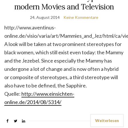
modern Movies and Television
24. August 2014
Keine Kommentare
http://www.aventinus-
online.de/visio/varia/art/Mammies_and_Jez/html/ca/v
A look will be taken at two prominent stereotypes for
black wo­men, which still exist even today: the Mammy
and the Jezebel. Since espe­cially the Mammy has
undergone a lot of change and is now often a hybrid
or composite of stereotypes, a third stereotype will
also have to be defined, the Sapphire.
Quelle:
http://www.einsichten-
online.de/2014/08/5314/
Weiterlesen