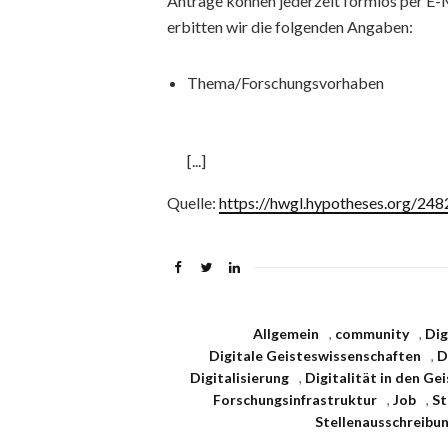
Anträge können jederzeit formlos per E-M
erbitten wir die folgenden Angaben:
Thema/Forschungsvorhaben
[...]
Quelle:
https://hwgl.hypotheses.org/248
Allgemein
,
community
,
Dig
Digitale Geisteswissenschaften
,
D
Digitalisierung
,
Digitalität in den Ge
Forschungsinfrastruktur
,
Job
,
St
Stellenausschreibu