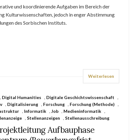
rative und koordinierende Aufgaben im Bereich der
lung Kulturwissenschaften, jedoch in enger Abstimmung
ungen des Sorbischen Instituts.
Weiterlesen
,
Digital Humanities
,
Digitale Geschichtswissenschaft
,
iv
,
Digitalisierung
,
Forschung
,
Forschung (Methode)
,
astruktur
,
Informatik
,
Job
,
Medieninformatik
,
lenanzeige
,
Stellenanzeigen
,
Stellenausschreibung
Projektleitung Aufbauphase