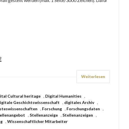
ail gestellt werden (max. 1 Seite/3000 Zeichen). Dafür
2
Weiterlesen
ital Cultural heritage
,
Digital Humanities
,
igitale Geschichtswissenschaft
,
digitales Archiv
,
isteswissenschaften
,
Forschung
,
Forschungsdaten
,
ellenangebot
,
Stellenanzeige
,
Stellenanzeigen
,
ng
,
Wissenschaftlicher Mitarbeiter