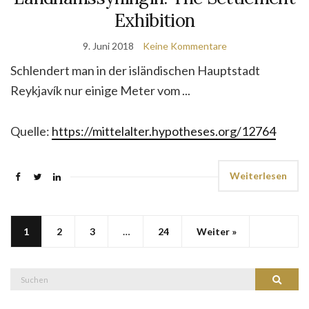
Exhibition
9. Juni 2018
Keine Kommentare
Schlendert man in der isländischen Hauptstadt
Reykjavík nur einige Meter vom ...
Quelle:
https://mittelalter.hypotheses.org/12764
Weiterlesen
1
2
3
…
24
Weiter »
Suche
Suchen
nach: