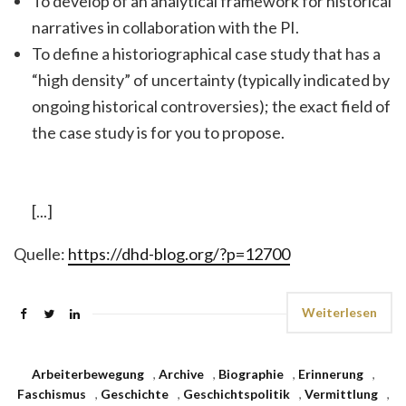
To develop of an analytical framework for historical
narratives in collaboration with the PI.
To define a historiographical case study that has a
“high density” of uncertainty (typically indicated by
ongoing historical controversies); the exact field of
the case study is for you to propose.
[...]
Quelle:
https://dhd-blog.org/?p=12700
Weiterlesen
Arbeiterbewegung
,
Archive
,
Biographie
,
Erinnerung
,
Faschismus
,
Geschichte
,
Geschichtspolitik
,
Vermittlung
,