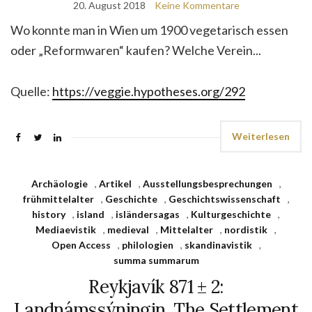
20. August 2018
Keine Kommentare
Wo konnte man in Wien um 1900 vegetarisch essen
oder „Reformwaren“ kaufen? Welche Verein...
Quelle:
https://veggie.hypotheses.org/292
Weiterlesen
Archäologie
,
Artikel
,
Ausstellungsbesprechungen
,
frühmittelalter
,
Geschichte
,
Geschichtswissenschaft
,
history
,
island
,
isländersagas
,
Kulturgeschichte
,
Mediaevistik
,
medieval
,
Mittelalter
,
nordistik
,
Open Access
,
philologien
,
skandinavistik
,
summa summarum
Reykjavík 871 ± 2:
Landnámssýningin. The Settlement