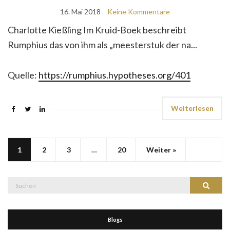
16. Mai 2018
Keine Kommentare
Charlotte Kießling Im Kruid-Boek beschreibt
Rumphius das von ihm als „meesterstuk der na...
Quelle:
https://rumphius.hypotheses.org/401
Weiterlesen
1
2
3
…
20
Weiter »
Suche
Suchen
nach:
Blogs