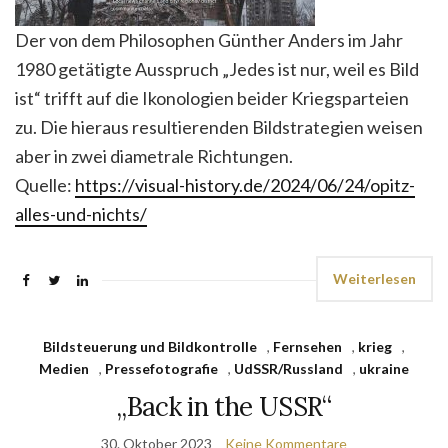
Der von dem Philosophen Günther Anders im Jahr
1980 getätigte Ausspruch „Jedes ist nur, weil es Bild
ist“ trifft auf die Ikonologien beider Kriegsparteien
zu. Die hieraus resultierenden Bildstrategien weisen
aber in zwei diametrale Richtungen.
Quelle:
https://visual-history.de/2024/06/24/opitz-
alles-und-nichts/
Weiterlesen
Bildsteuerung und Bildkontrolle
,
Fernsehen
,
krieg
,
Medien
,
Pressefotografie
,
UdSSR/Russland
,
ukraine
„Back in the USSR“
30. Oktober 2023
Keine Kommentare