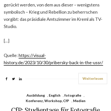
gerückt werden, von dem aus dieser – wenigstens
symbolisch – Krieg und Rebellion zu beherrschen
vorgibt: das präsidiale Amtszimmer im Kreml als TV-
Studio.
[...]
Quelle:
https://visual-
history.de/2023/10/30/pribersky-back-in-the-ussr/
Weiterlesen
Ausbildung
,
English
,
fotografie
,
Konferenz, Workshop, CfP
,
Medien
CfP: Studientage für Fotografie