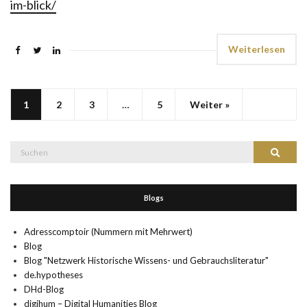
im-blick/
Weiterlesen
1
2
3
…
5
Weiter »
Suche
Suchen
nach:
Blogs
Adresscomptoir (Nummern mit Mehrwert)
Blog
Blog "Netzwerk Historische Wissens- und Gebrauchsliteratur"
de.hypotheses
DHd-Blog
digihum – Digital Humanities Blog