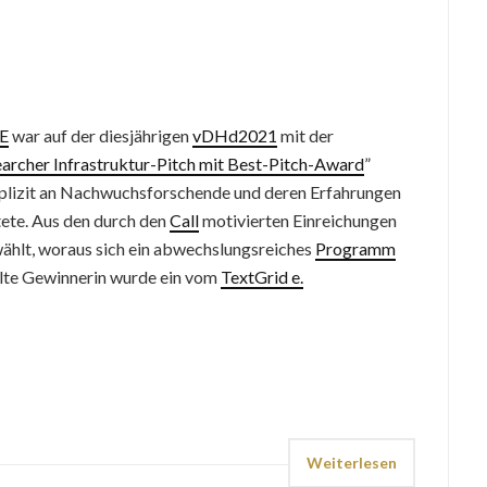
E
war auf der diesjährigen
vDHd2021
mit der
cher Infrastruktur-Pitch mit Best-Pitch-Award
”
 explizit an Nachwuchsforschende und deren Erfahrungen
tete. Aus den durch den
Call
motivierten Einreichungen
ählt, woraus sich ein abwechslungsreiches
Programm
hlte Gewinnerin wurde ein vom
TextGrid e.
Weiterlesen