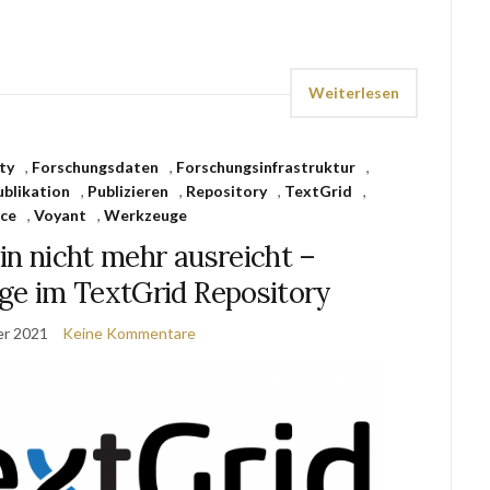
Weiterlesen
ty
,
Forschungsdaten
,
Forschungsinfrastruktur
,
ublikation
,
Publizieren
,
Repository
,
TextGrid
,
ice
,
Voyant
,
Werkzeuge
in nicht mehr ausreicht –
ge im TextGrid Repository
er 2021
Keine Kommentare