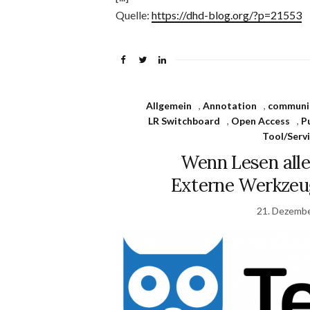
Quelle:
https://dhd-blog.org/?p=21553
Allgemein
,
Annotation
,
communi
LR Switchboard
,
Open Access
,
P
Tool/Serv
Wenn Lesen alle
Externe Werkzeu
21. Dezemb