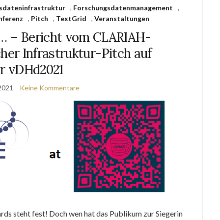
sdateninfrastruktur
,
Forschungsdatenmanagement
,
nferenz
,
Pitch
,
TextGrid
,
Veranstaltungen
s… – Bericht vom CLARIAH-
er Infrastruktur-Pitch auf
r vDHd2021
2021
Keine Kommentare
s steht fest! Doch wen hat das Publikum zur Siegerin