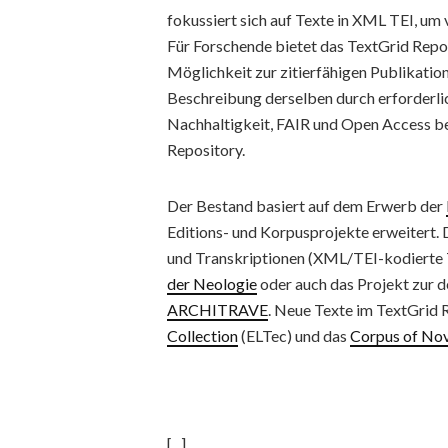
fokussiert sich auf Texte in XML TEI, um 
Für Forschende bietet das TextGrid Repos
Möglichkeit zur zitierfähigen Publikatio
Beschreibung derselben durch erforder
Nachhaltigkeit, FAIR und Open Access be
Repository.
Der Bestand basiert auf dem Erwerb
der
Editions- und Korpusprojekte erweitert. 
und Transkriptionen (XML/TEI-kodierte T
der Neologie
oder auch das Projekt zur 
ARCHITRAVE
. Neue Texte im TextGrid 
Collection
(ELTec) und das
Corpus of Nove
[...]