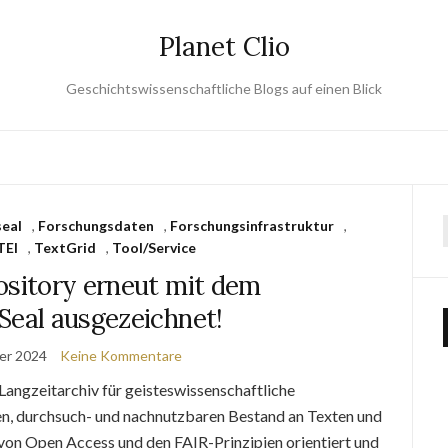
Planet Clio
Geschichtswissenschaftliche Blogs auf einen Blick
eal
,
Forschungsdaten
,
Forschungsinfrastruktur
,
TEI
,
TextGrid
,
Tool/Service
ository erneut mit dem
Seal ausgezeichnet!
er 2024
Keine Kommentare
s Langzeitarchiv für geisteswissenschaftliche
en, durchsuch- und nachnutzbaren Bestand an Texten und
n von Open Access und den FAIR-Prinzipien orientiert und