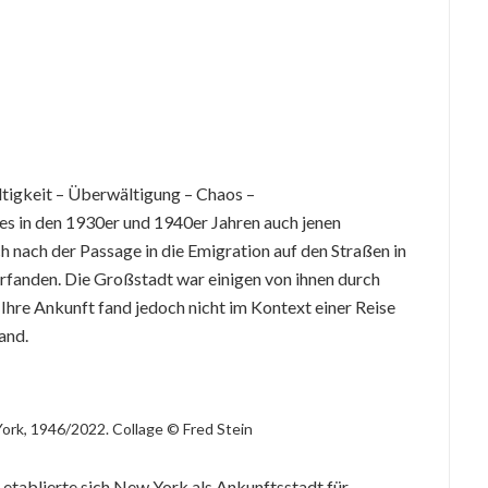
ltigkeit – Überwältigung – Chaos –
 es in den 1930er und 1940er Jahren auch jenen
h nach der Passage in die Emigration auf den Straßen in
fanden. Die Großstadt war einigen von ihnen durch
hre Ankunft fand jedoch nicht im Kontext einer Reise
tand.
York, 1946/2022. Collage © Fred Stein
 etablierte sich New York als Ankunftsstadt für