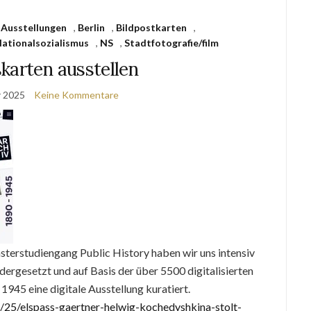
,
Ausstellungen
,
Berlin
,
Bildpostkarten
,
ationalsozialismus
,
NS
,
Stadtfotografie/film
karten ausstellen
r 2025
Keine Kommentare
terstudiengang Public History haben wir uns intensiv
rgesetzt und auf Basis der über 5500 digitalisierten
945 eine digitale Ausstellung kuratiert.
2/25/elspass-gaertner-helwig-kochedyshkina-stolt-