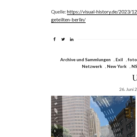
Quelle:
https://visual-history.de/2023/1
geteilten-berlin/
Archive und Sammlungen
,
Exil
,
foto
Netzwerk
,
New York
,
N
U
26. Juni 