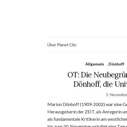
Über Planet Clio
Allgemein
,
Dönhoff
OT: Die Neubegrü
Dönhoff, die Uni
5. Novembe
Marion Dönhoff (1909-2002) war eine Ges
Herausgeberin der ZEIT, als Anregerin u
als fundamentale Kritikerin am westlich
bis zum 20. November würdigt eine Tagun