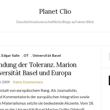
Planet Clio
Geschichtswissenschaftliche Blogs auf einen Blick
,
Edgar Salin
,
OT
,
Universität Basel
ndung der Toleranz. Marion
versität Basel und Europa
r 2009
Keine Kommentare
talt von europäischem Rang. Als Journalistin,
nd Kommentatorin der europäischen Integration sowie
en Materialismus setzte sie bedeutende Akzente. Vom 18.
g an der Universität Basel Marion Gräfin Dönhoff