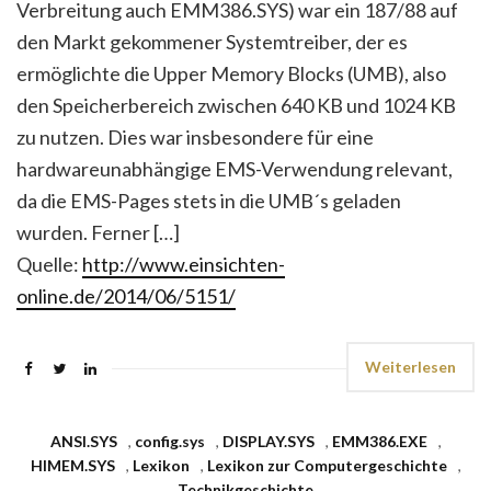
Verbreitung auch EMM386.SYS) war ein 187/88 auf
den Markt gekommener Systemtreiber, der es
ermöglichte die Upper Memory Blocks (UMB), also
den Speicherbereich zwischen 640 KB und 1024 KB
zu nutzen. Dies war insbesondere für eine
hardwareunabhängige EMS-Verwendung relevant,
da die EMS-Pages stets in die UMB´s geladen
wurden. Ferner […]
Quelle:
http://www.einsichten-
online.de/2014/06/5151/
Weiterlesen
ANSI.SYS
,
config.sys
,
DISPLAY.SYS
,
EMM386.EXE
,
HIMEM.SYS
,
Lexikon
,
Lexikon zur Computergeschichte
,
Technikgeschichte