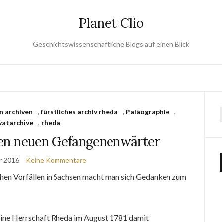
Planet Clio
Geschichtswissenschaftliche Blogs auf einen Blick
n archiven
,
fürstliches archiv rheda
,
Paläographie
,
vatarchive
,
rheda
 den neuen Gefangenenwärter
r 2016
Keine Kommentare
schen Vorfällen in Sachsen macht man sich Gedanken zum
eine Herrschaft Rheda im August 1781 damit