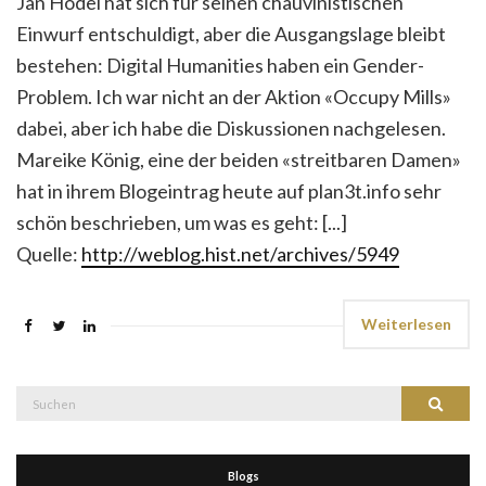
Jan Hodel hat sich für seinen chauvinistischen
Einwurf entschuldigt, aber die Ausgangslage bleibt
bestehen: Digital Humanities haben ein Gender-
Problem. Ich war nicht an der Aktion «Occupy Mills»
dabei, aber ich habe die Diskussionen nachgelesen.
Mareike König, eine der beiden «streitbaren Damen»
hat in ihrem Blogeintrag heute auf plan3t.info sehr
schön beschrieben, um was es geht: [...]
Quelle:
http://weblog.hist.net/archives/5949
Weiterlesen
Suche
Suchen
nach:
Blogs