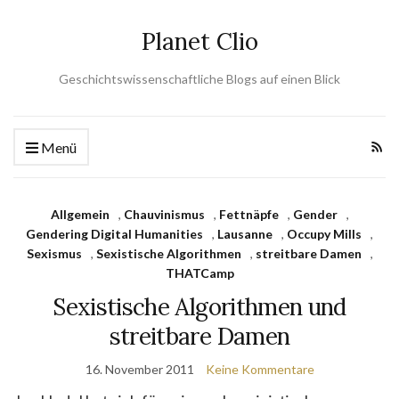
Planet Clio
Geschichtswissenschaftliche Blogs auf einen Blick
Menü
Allgemein
,
Chauvinismus
,
Fettnäpfe
,
Gender
,
Gendering Digital Humanities
,
Lausanne
,
Occupy Mills
,
Sexismus
,
Sexistische Algorithmen
,
streitbare Damen
,
THATCamp
Sexistische Algorithmen und
streitbare Damen
16. November 2011
Keine Kommentare