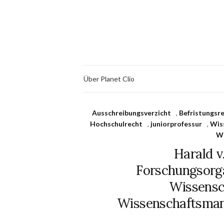
Über Planet Clio
Ausschreibungsverzicht
,
Befristungsr
Hochschulrecht
,
juniorprofessur
,
Wis
Wi
Harald v
Forschungsorga
Wissensc
Wissenschaftsmana