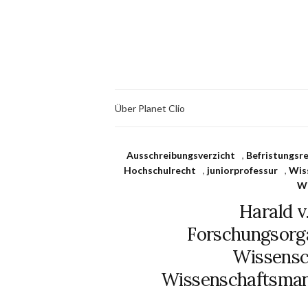
Über Planet Clio
Ausschreibungsverzicht
,
Befristungsr
Hochschulrecht
,
juniorprofessur
,
Wis
Wi
Harald v
Forschungsorga
Wissensc
Wissenschaftsmana