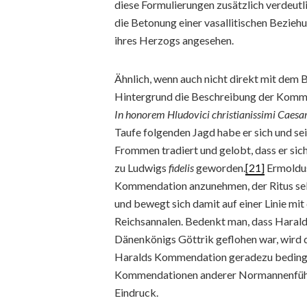
diese Formulierungen zusätzlich verdeutl
die Betonung einer vasallitischen Bezie
ihres Herzogs angesehen.
Ähnlich, wenn auch nicht direkt mit dem B
Hintergrund die Beschreibung der Komm
In honorem Hludovici christianissimi Caesar
Taufe folgenden Jagd habe er sich und s
Frommen tradiert und gelobt, dass er sic
zu Ludwigs
fidelis
geworden.
[21]
Ermoldus 
Kommendation anzunehmen, der Ritus selb
und bewegt sich damit auf einer Linie mi
Reichsannalen. Bedenkt man, dass Harald
Dänenkönigs Göttrik geflohen war, wird 
Haralds Kommendation geradezu beding
Kommendationen anderer Normannenführer 
Eindruck.