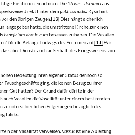
chtige Positionen einnehmen. Die 16
vassi dominici
aus
pielsweise direkt hinter dem
publicus iudex
Kysalhart
h vor den übrigen Zeugen.
[13]
Dies hängt sicherlich
i angegeben hatte, die umstrittene Kirche zur einen
ls
beneficium dominicum
besessen zu haben. Die Vasallen
rten“ für die Belange Ludwigs des Frommen auf.
[14]
Wir
, dass ihre Dienste auch außerhalb des Kriegswesens von
 hohen Bedeutung ihren eigenen Status dennoch so
 Tauschgeschäfte ging, die keinen Bezug zu ihrer
henen Gut hatten? Der Grund dafür dürfte in der
ls auch Vasallen die Vasallität unter einem bestimmten
en zu unterschiedlichen Folgerungen bezüglich des
ng führte.
zeln der Vasallität verweisen.
Vassus
ist eine Ableitung