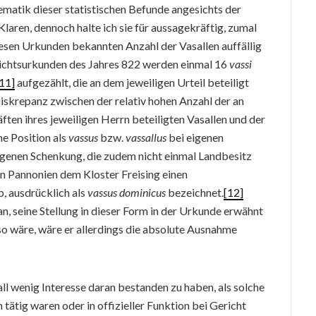
ematik dieser statistischen Befunde angesichts der
aren, dennoch halte ich sie für aussagekräftig, zumal
iesen Urkunden bekannten Anzahl der Vasallen auffällig
Gerichtsurkunden des Jahres 822 werden einmal 16
vassi
11]
aufgezählt, die an dem jeweiligen Urteil beteiligt
skrepanz zwischen der relativ hohen Anzahl der an
en ihres jeweiligen Herrn beteiligten Vasallen und der
e Position als
vassus
bzw.
vassallus
bei eigenen
igenen Schenkung, die zudem nicht einmal Landbesitz
in Pannonien dem Kloster Freising einen
, ausdrücklich als
vassus dominicus
bezeichnet.
[12]
n, seine Stellung in dieser Form in der Urkunde erwähnt
so wäre, wäre er allerdings die absolute Ausnahme
Fall wenig Interesse daran bestanden zu haben, als solche
n tätig waren oder in offizieller Funktion bei Gericht