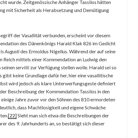
icht wurde. Zeitgenössische Anhänger Tassilos hätten
hung mit Sicherheit als Herabsetzung und Demütigung
egriff der Vasallität verbunden, erscheint vor diesem
endation des Dänenkönigs Harald Klak 826 im Gedicht
is Augusti
des Ermoldus Nigellus. Während der auf seine
ein Reich mittels einer Kommendation an Ludwig den
h seinen
servitii
zur Verfügung stellen wolle. Harald sei so
gibt keine Grundlage dafür her, hier eine vasallitische
st wird jedoch als klare Unterwerfungsgeste definiert
t der Beschreibung der Kommendation Tassilos in den
 einige Jahre zuvor vor den Söhnen des 810 ermordeten
deutlich, dass Machtlosigkeit und eigene Schwäche
ten.
[22]
Sieht man sich etwa die Beschreibungen der
des 9. Jahrhunderts an, so bestätigt sich dieser