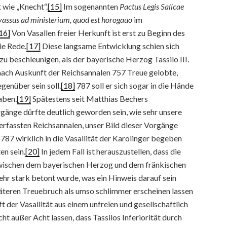
t wie „Knecht“.
[15]
Im sogenannten
Pactus Legis Salicae
vassus ad ministerium, quod est horogauo
im
16]
Von Vasallen freier Herkunft ist erst zu Beginn des
ie Rede.
[17]
Diese langsame Entwicklung schien sich
zu beschleunigen, als der bayerische Herzog Tassilo III.
ach Auskunft der Reichsannalen 757 Treue gelobte,
genüber sein soll.
[18]
787 soll er sich sogar in die Hände
aben.
[19]
Spätestens seit Matthias Bechers
gänge dürfte deutlich geworden sein, wie sehr unsere
rfassten Reichsannalen, unser Bild dieser Vorgänge
787 wirklich in die Vasallität der Karolinger begeben
en sein.
[20]
In jedem Fall ist herauszustellen, dass die
zwischen dem bayerischen Herzog und dem fränkischen
hr stark betont wurde, was ein Hinweis darauf sein
päteren Treuebruch als umso schlimmer erscheinen lassen
t der Vasallität aus einem unfreien und gesellschaftlich
t außer Acht lassen, dass Tassilos Inferiorität durch