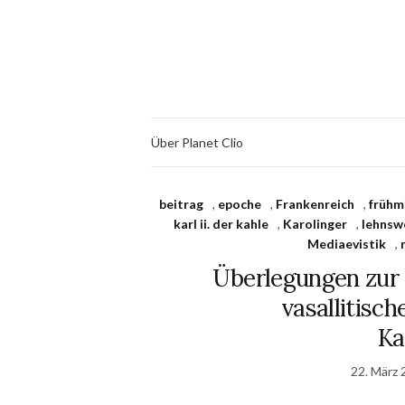
Über Planet Clio
beitrag
,
epoche
,
Frankenreich
,
frühm
karl ii. der kahle
,
Karolinger
,
lehnsw
Mediaevistik
,
Überlegungen zur 
vasallitisch
Ka
22. März 