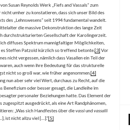
von Susan Reynolds Werk „Fiefs and Vassals“ zum
icht umher zu konstatieren, dass sich unser Bild des
kts des „Lehnswesens“ seit 1994 fundamental wandelt.
ttelalter die massive Dekonstruktion des lange Zeit
h durchstrukturierten Gesellschaft der Karolingerzeit.
hlich diffuses Spektrum mannigfaltiger Möglichkeiten,
es Steffen Patzold kürzlich so treffend betonte.
[3]
Vor
es nicht vergessen, nämlich dass Vasallen ein Teil der
 waren, auch wenn ihre Bedeutung für das strukturelle
gst nicht so groß war, wie früher angenommen.
[4]
ng nun aber sehr viel Wert, durchaus zu Recht, auf die
s Benefizium oder besser gesagt, die Landleihe im
besagter personaler Beziehungen hatte. Das Element der
as zugespitzt ausgedrückt, als eine Art Randphänomen,
itieren: „Was sich Handfestes über die
vassi
und
vassalli
, ist nicht allzu viel […].“
[5]