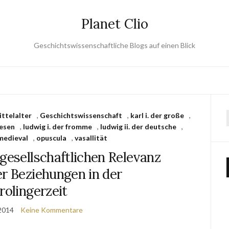
Planet Clio
Geschichtswissenschaftliche Blogs auf einen Blick
ittelalter
,
Geschichtswissenschaft
,
karl i. der große
,
esen
,
ludwig i. der fromme
,
ludwig ii. der deutsche
,
medieval
,
opuscula
,
vasallität
gesellschaftlichen Relevanz
er Beziehungen in der
rolingerzeit
2014
Keine Kommentare