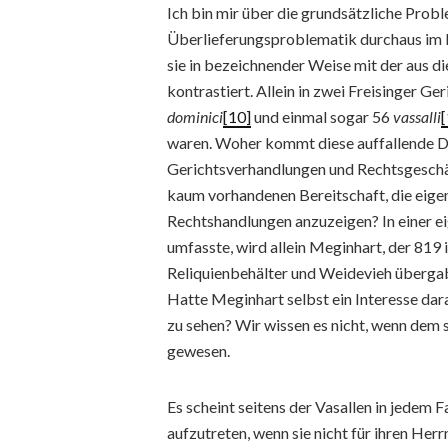
Ich bin mir über die grundsätzliche Probl
Überlieferungsproblematik durchaus im Kl
sie in bezeichnender Weise mit der aus d
kontrastiert. Allein in zwei Freisinger 
dominici
[10]
und einmal sogar 56
vassalli
[
waren. Woher kommt diese auffallende Di
Gerichtsverhandlungen und Rechtsgeschäft
kaum vorhandenen Bereitschaft, die eigen
Rechtshandlungen anzuzeigen? In einer e
umfasste, wird allein Meginhart, der 819 
Reliquienbehälter und Weidevieh übergab
Hatte Meginhart selbst ein Interesse dara
zu sehen? Wir wissen es nicht, wenn dem 
gewesen.
Es scheint seitens der Vasallen in jedem 
aufzutreten, wenn sie nicht für ihren Herr