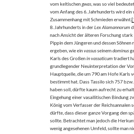
vom keltischen
gwas
, was so viel bedeute
vom Anfang des 6. Jahrhunderts wird ein
Zusammenhang mit Schmieden erwähnt.
[
8. Jahrhunderts in der
Lex Alamannorum
d
nach Ansicht der älteren Forschung stark 
Pippin dem Jüngeren und dessen Söhnen n
ergeben, wie ein
vassus
seinem
dominus
ge
Karls des Großen
in vassaticum
tradiert h
grundlegender Neuinterpretation der Vor
Hauptquelle, die um 790 am Hofe Karls ve
bestimmt hat. Dass Tassilo sich 757 bzw. 
haben soll, dürfte kaum aufrecht zu erhalt
Eingehung einer vasallitischen Bindung 
König vom Verfasser der Reichsannalen se
dürfte, dass dieser ganze Vorgang den s
sollte. Betrachtet man jedoch die Herkunf
wenig angesehenen Umfeld, sollte man nich