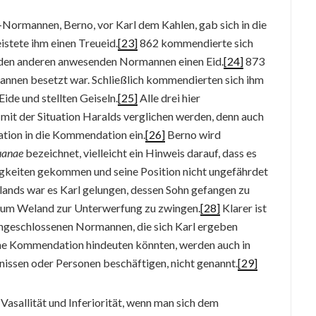
e-Normannen, Berno, vor Karl dem Kahlen, gab sich in die
stete ihm einen Treueid.
[23]
862 kommendierte sich
 den anderen anwesenden Normannen einen Eid.
[24]
873
annen besetzt war. Schließlich kommendierten sich ihm
ide und stellten Geiseln.
[25]
Alle drei hier
t der Situation Haralds verglichen werden, denn auch
ation in die Kommendation ein.
[26]
Berno wird
uanae
bezeichnet, vielleicht ein Hinweis darauf, dass es
keiten gekommen und seine Position nicht ungefährdet
nds war es Karl gelungen, dessen Sohn gefangen zu
, um Weland zur Unterwerfung zu zwingen.
[28]
Klarer ist
 eingeschlossenen Normannen, die sich Karl ergeben
ische Kommendation hindeuten könnten, werden auch in
gnissen oder Personen beschäftigen, nicht genannt.
[29]
Vasallität und Inferiorität, wenn man sich dem