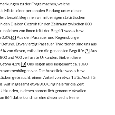
emerkungen zu der Frage machen, welche
als Mittel einer personalen Bindung unter diesen
ert besaß. Beginnen wir mit einigen statistischen
rch den Diakon Cozroh für den Zeitraum zwischen 800
 in sieben von ihnen tritt der Begriff
vassus
bzw.
a 0,8%.
[6]
Aus den Passauer und Regensburger
r Befund. Etwa vierzig Passauer Traditionen sind uns aus
o 5% von diesen, enthalten die genannten Begriffe.
[7]
Aus
800 und 900 verfasste Urkunden. Sieben dieser
s
, etwa 4,1%.
[8]
Uns liegen also insgesamt ca. 1060
gszusammenhängen vor. Die Ausdrücke
vassus
bzw.
tücken gebraucht, einem Anteil von etwa 1,5%. Auch für
us. Auf insgesamt etwa 800 Originale für die Zeit
Urkunden, in denen namentlich genannte Vasallen
on 864 datiert und nur eine dieser sechs keine