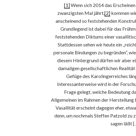
[1]
Wenn sich 2014 das Erscheinen 
zwanzigsten Mal jährt,
[2]
kommen wir n
anscheinend so feststehenden Konstru
Grundlegend ist dabei für das Frühmi
feststehenden Diktums einer vasallitisc
Stattdessen sehen wir heute ein „reic
personale Bindungen zu begründen“, wie 
diesem Hintergrund dürfen wir aber ein
damaligen gesellschaftlichen Realität
Gefüge des Karolingerreiches län
Interessanterweise wird in der Forschu
Frage gelegt, welche Bedeutung da
Allgemeinen im Rahmen der Herstellung 
Vasallität erscheint dagegen eher, etw
denn, um nochmals Steffen Patzold zu z
sagen läßt […]