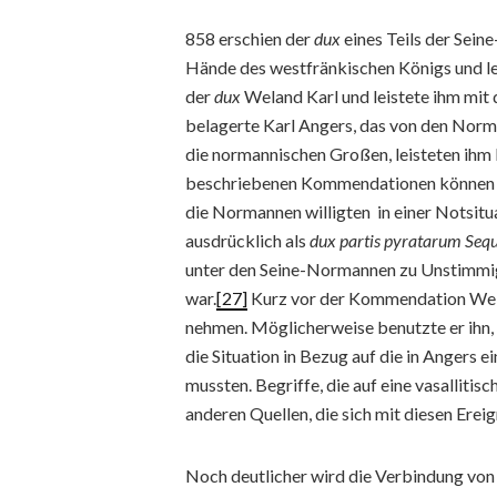
858 erschien der
dux
eines Teils der Sein
Hände des westfränkischen Königs und lei
der
dux
Weland Karl und leistete ihm mit
belagerte Karl Angers, das von den Norm
die normannischen Großen, leisteten ihm E
beschriebenen Kommendationen können mi
die Normannen willigten in einer Notsitu
ausdrücklich als
dux partis pyratarum Seq
unter den Seine-Normannen zu Unstimmig
war.
[27]
Kurz vor der Kommendation Wela
nehmen. Möglicherweise benutzte er ihn
die Situation in Bezug auf die in Angers
mussten. Begriffe, die auf eine vasallit
anderen Quellen, die sich mit diesen Erei
Noch deutlicher wird die Verbindung von 