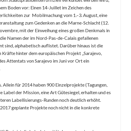
em Boden vor: Einen 14-Juillet im Zeichen des
erlichkeiten zur Mobilmachung vom 1.–3. August, eine
e Veranstaltung zum Gedenken an die Marne-Schlacht (12.
vembre, mit der Einweihung eines großen Denkmals in
 die Namen der im Nord-Pas-de-Calais gefallenen
t sind, alphabetisch auflistet. Darüber hinaus ist die
n Kräfte hinter dem europäischen Projekt „Sarajevo,
des Attentats von Sarajevo im Juni vor Ort ein
.
gs. Allein für 2014 haben 900 Einzelprojekte (Tagungen,
le Label der Mission, eine Art Gütesiegel, erhalten und es
eiteren Labellisierungs-Runden noch deutlich erhöht.
 2017 geplante Projekte noch nicht in die konkrete