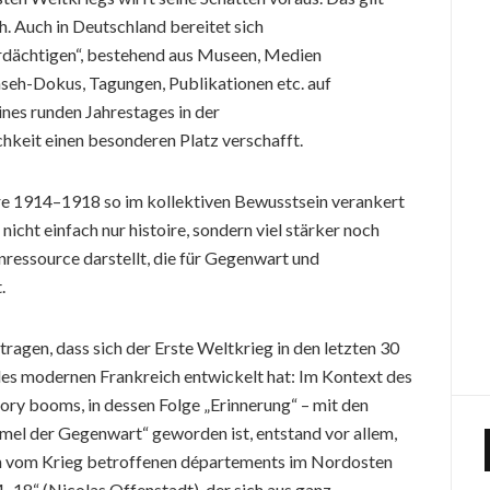
ch. Auch in Deutschland bereitet sich
erdächtigen“, bestehend aus Museen, Medien
nseh-Dokus, Tagungen, Publikationen etc. auf
nes runden Jahrestages in der
keit einen besonderen Platz verschafft.
hre 1914–1918 so im kollektiven Bewusstsein verankert
nicht einfach nur histoire, sondern viel stärker noch
nressource darstellt, die für Gegenwart und
.
agen, dass sich der Erste Weltkrieg in den letzten 30
s modernen Frankreich entwickelt hat: Im Kontext des
ry booms, in dessen Folge „Erinnerung“ – mit den
el der Gegenwart“ geworden ist, entstand vor allem,
ehn vom Krieg betroffenen départements im Nordosten
4–18“ (Nicolas Offenstadt), der sich aus ganz