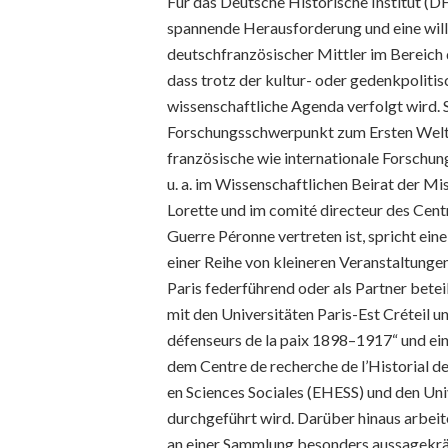
Für das Deutsche Historische Institut (DHI
spannende Herausforderung und eine will
deutschfranzösischer Mittler im Bereich 
dass trotz der kultur- oder gedenkpoliti
wissenschaftliche Agenda verfolgt wird. S
Forschungsschwerpunkt zum Ersten Weltkri
französische wie internationale Forschung
u. a. im Wissenschaftlichen Beirat der 
Lorette und im comité directeur des Centr
Guerre Péronne vertreten ist, spricht ei
einer Reihe von kleineren Veranstaltunge
Paris federführend oder als Partner betei
mit den Universitäten Paris-Est Créteil 
défenseurs de la paix 1898–1917“ und ei
dem Centre de recherche de l’Historial d
en Sciences Sociales (EHESS) und den Un
durchgeführt wird. Darüber hinaus arbeit
an einer Sammlung besonders aussagekräf