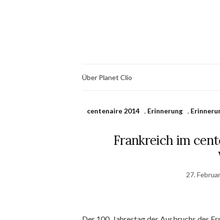
Über Planet Clio
centenaire 2014
,
Erinnerung
,
Erinneru
Frankreich im cente
27. Februa
Der 100. Jahrestag des Ausbruchs des Ers