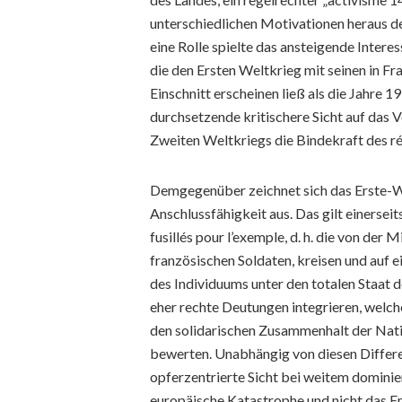
unterschiedlichen Motivationen heraus de
eine Rolle spielte das ansteigende Inter
die den Ersten Weltkrieg mit seinen in Fr
Einschnitt erscheinen ließ als die Jahre 
durchsetzende kritischere Sicht auf das V
Zweiten Weltkriegs die Bindekraft des ré
Demgegenüber zeichnet sich das Erste-
Anschlussfähigkeit aus. Das gilt einerseits
fusillés pour l’exemple, d. h. die von der
französischen Soldaten, kreisen und auf
des Individuums unter den totalen Staat d
eher rechte Deutungen integrieren, welche
den solidarischen Zusammenhalt der Natio
bewerten. Unabhängig von diesen Differen
opferzentrierte Sicht bei weitem dominiert
europäische Katastrophe und nicht das End