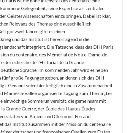
) Paris ist die hohe Intensität des centenaire eine
kommene Gelegenheit, seine Expertise als zentraler
der Geisteswissenschaften einzubringen. Dabei ist klar,
schen Relevanz des Themas eine ausschließlich
eit gut zwei Jahren gibt es einen
eg und das Institut ist hervorragend in die
slandschaft integriert. Die Tatsache, dass das DHI Paris
Mission du centenaire, des Mémorial de Notre-Dame-de-
e de recherche de l’Historial de la Grande
ne deutliche Sprache. Im kommenden Jahr wird es neben
n fünf große Tagungen geben, an denen sich das DHI
ligt. Genannt seien hier lediglich eine in Zusammenarbeit
und Marne-la-Vallée organisierte Tagung zum Thema „Les
ne einwöchige Sommeruniversität, die gemeinsam mit
e la Grande Guerre, der École des Hautes Études
iversitäten von Amiens und Clermont-Ferrand
et das Institut zusammen mit der Mission du centenaire
tiger deutscher und französischer Quellen zum Ersten