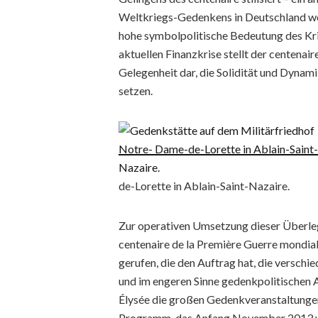
Weltkriegs-Gedenkens in Deutschland woh
hohe symbolpolitische Bedeutung des Kr
aktuellen Finanzkrise stellt der centenai
Gelegenheit dar, die Solidität und Dynam
setzen.
de-Lorette in Ablain-Saint-Nazaire.
Zur operativen Umsetzung dieser Überle
centenaire de la Première Guerre mondial
gerufen, die den Auftrag hat, die verschi
und im engeren Sinne gedenkpolitischen 
Élysée die großen Gedenkveranstaltungen 
Programm, das Anfang November 2013 vom