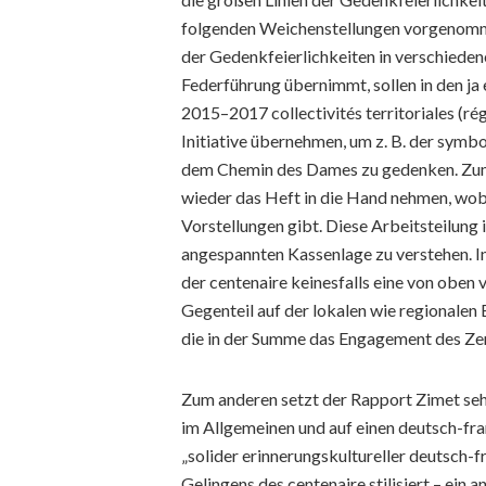
folgenden Weichenstellungen vorgenommen
der Gedenkfeierlichkeiten in verschieden
Federführung übernimmt, sollen in den ja 
2015–2017 collectivités territoriales (ré
Initiative übernehmen, um z. B. der symb
dem Chemin des Dames zu gedenken. Zum 
wieder das Heft in die Hand nehmen, wobe
Vorstellungen gibt. Diese Arbeitsteilung 
angespannten Kassenlage zu verstehen. In 
der centenaire keinesfalls eine von oben 
Gegenteil auf der lokalen wie regionalen E
die in der Summe das Engagement des Zen
Zum anderen setzt der Rapport Zimet sehr
im Allgemeinen und auf einen deutsch-fr
„solider erinnerungskultureller deutsch-
Gelingens des centenaire stilisiert – ein