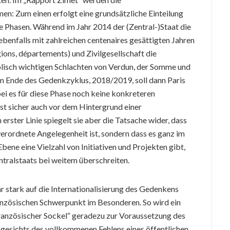
: Zum einen erfolgt eine grundsätzliche Einteilung
e Phasen. Während im Jahr 2014 der (Zentral-)Staat die
ebenfalls mit zahlreichen centenaires gesättigten Jahren
gions, départements) und Zivilgesellschaft die
olisch wichtigen Schlachten von Verdun, der Somme und
Ende des Gedenkzyklus, 2018/2019, soll dann Paris
i es für diese Phase noch keine konkreteren
ist sicher auch vor dem Hintergrund einer
erster Linie spiegelt sie aber die Tatsache wider, dass
verordnete Angelegenheit ist, sondern dass es ganz im
bene eine Vielzahl von Initiativen und Projekten gibt,
tralstaats bei weitem überschreiten.
 stark auf die Internationalisierung des Gedenkens
anzösischen Schwerpunkt im Besonderen. So wird ein
französischer Sockel“ geradezu zur Voraussetzung des
 angesichts des vollkommenen Fehlens eines öffentlichen