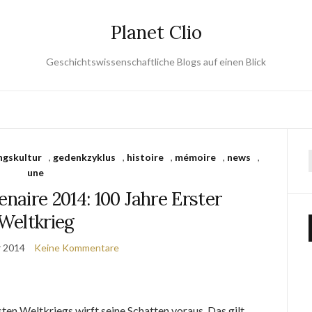
Planet Clio
Geschichtswissenschaftliche Blogs auf einen Blick
ngskultur
,
gedenkzyklus
,
histoire
,
mémoire
,
news
,
une
naire 2014: 100 Jahre Erster
Weltkrieg
r 2014
Keine Kommentare
ten Weltkriegs wirft seine Schatten voraus. Das gilt