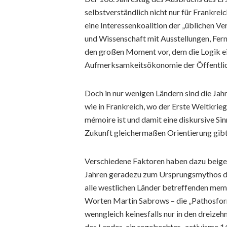
selbstverständlich nicht nur für Frankrei
eine Interessenkoalition der „üblichen V
und Wissenschaft mit Ausstellungen, Fer
den großen Moment vor, dem die Logik ei
Aufmerksamkeitsökonomie der Öffentlich
Doch in nur wenigen Ländern sind die Ja
wie in Frankreich, wo der Erste Weltkrieg 
mémoire ist und damit eine diskursive Sin
Zukunft gleichermaßen Orientierung gibt
Verschiedene Faktoren haben dazu beigetr
Jahren geradezu zum Ursprungsmythos de
alle westlichen Länder betreffenden memo
Worten Martin Sabrows – die „Pathosform
wenngleich keinesfalls nur in den dreiz
des Landes, ein regelrechter „activisme 1