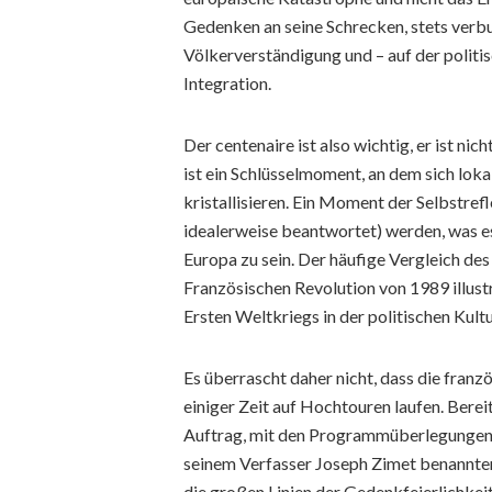
Gedenken an seine Schrecken, stets verb
Völkerverständigung und – auf der politi
Integration.
Der centenaire ist also wichtig, er ist nic
ist ein Schlüsselmoment, an dem sich loka
kristallisieren. Ein Moment der Selbstref
idealerweise beantwortet) werden, was es 
Europa zu sein. Der häufige Vergleich de
Französischen Revolution von 1989 illustr
Ersten Weltkriegs in der politischen Kul
Es überrascht daher nicht, dass die fran
einiger Zeit auf Hochtouren laufen. Bere
Auftrag, mit den Programmüberlegungen z
seinem Verfasser Joseph Zimet benannter
die großen Linien der Gedenkfeierlichkei