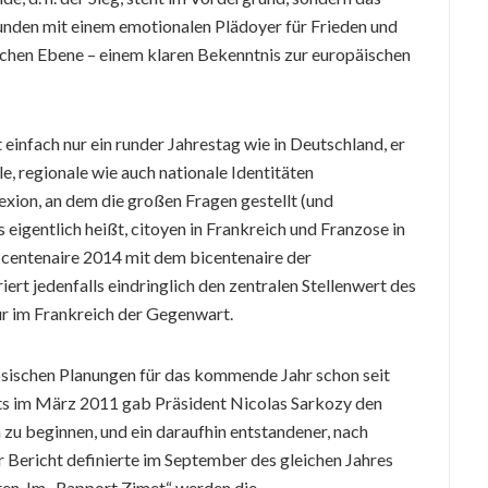
unden mit einem emotionalen Plädoyer für Frieden und
schen Ebene – einem klaren Bekenntnis zur europäischen
ht einfach nur ein runder Jahrestag wie in Deutschland, er
le, regionale wie auch nationale Identitäten
lexion, an dem die großen Fragen gestellt (und
eigentlich heißt, citoyen in Frankreich und Franzose in
s centenaire 2014 mit dem bicentenaire der
iert jedenfalls eindringlich den zentralen Stellenwert des
tur im Frankreich der Gegenwart.
zösischen Planungen für das kommende Jahr schon seit
its im März 2011 gab Präsident Nicolas Sarkozy den
u beginnen, und ein daraufhin entstandener, nach
 Bericht definierte im September des gleichen Jahres
ten. Im „Rapport Zimet“ werden die