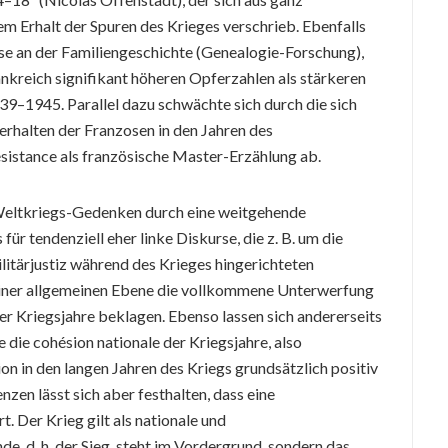
m Erhalt der Spuren des Krieges verschrieb. Ebenfalls
esse an der Familiengeschichte (Genealogie-Forschung),
ankreich signifikant höheren Opferzahlen als stärkeren
1939–1945. Parallel dazu schwächte sich durch die sich
erhalten der Franzosen in den Jahren des
sistance als französische Master-Erzählung ab.
Weltkriegs-Gedenken durch eine weitgehende
 für tendenziell eher linke Diskurse, die z. B. um die
 Militärjustiz während des Krieges hingerichteten
 einer allgemeinen Ebene die vollkommene Unterwerfung
er Kriegsjahre beklagen. Ebenso lassen sich andererseits
 die cohésion nationale der Kriegsjahre, also
n in den langen Jahren des Kriegs grundsätzlich positiv
zen lässt sich aber festhalten, dass eine
. Der Krieg gilt als nationale und
e, d. h. der Sieg, steht im Vordergrund, sondern das