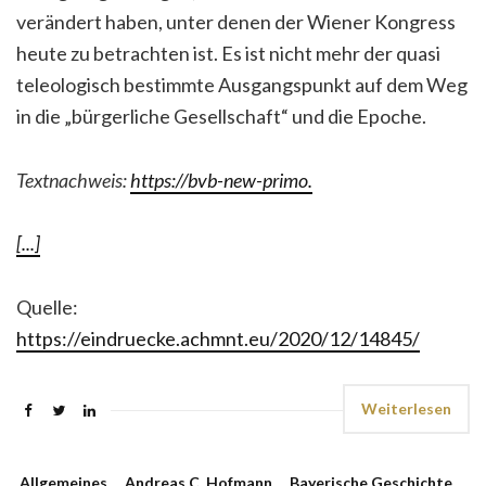
verändert haben, unter denen der Wiener Kongress
heute zu betrachten ist. Es ist nicht mehr der quasi
teleologisch bestimmte Ausgangspunkt auf dem Weg
in die „bürgerliche Gesellschaft“ und die Epoche
.
Textnachweis:
https://bvb-new-primo.
[...]
Quelle:
https://eindruecke.achmnt.eu/2020/12/14845/
Weiterlesen
Allgemeines
,
Andreas C. Hofmann
,
Bayerische Geschichte
,