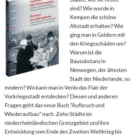
sind? Wie wurde in
Kempen die schöne
Altstadt erhalten? Wie
ging man in Geldern mit
den Kriegsschäden um?
Warum ist die
Bausubstanz in
Nimwegen, der ältesten
Stadt der Niederlande, so
modern? Wo kann man in Venlo das Flair der
Vorkriegsstadt entdecken? Diesen und anderen
Fragen geht das neue Buch “Aufbruch und
Wiederaufbau” nach. Zehn Städte im
niederrheinländischen Grenzgebiet und ihre
Entwicklung vom Ende des Zweiten Weltkrieg bis