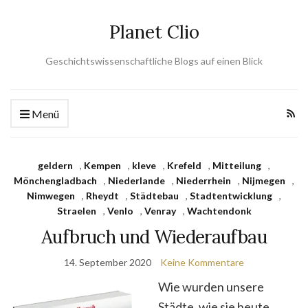
Planet Clio
Geschichtswissenschaftliche Blogs auf einen Blick
Menü
geldern
,
Kempen
,
kleve
,
Krefeld
,
Mitteilung
,
Mönchengladbach
,
Niederlande
,
Niederrhein
,
Nijmegen
,
Nimwegen
,
Rheydt
,
Städtebau
,
Stadtentwicklung
,
Straelen
,
Venlo
,
Venray
,
Wachtendonk
Aufbruch und Wiederaufbau
14. September 2020
Keine Kommentare
Wie wurden unsere
Städte, wie sie heute