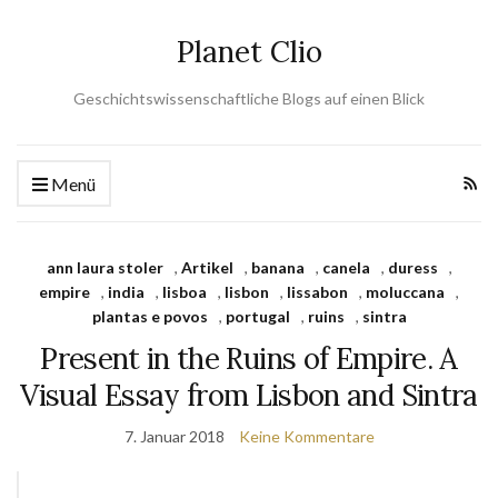
Planet Clio
Geschichtswissenschaftliche Blogs auf einen Blick
Menü
ann laura stoler
,
Artikel
,
banana
,
canela
,
duress
,
empire
,
india
,
lisboa
,
lisbon
,
lissabon
,
moluccana
,
plantas e povos
,
portugal
,
ruins
,
sintra
Present in the Ruins of Empire. A
Visual Essay from Lisbon and Sintra
7. Januar 2018
Keine Kommentare