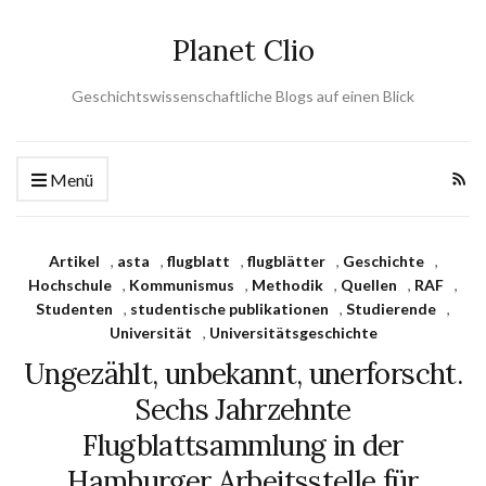
Planet Clio
Geschichtswissenschaftliche Blogs auf einen Blick
Menü
Artikel
,
asta
,
flugblatt
,
flugblätter
,
Geschichte
,
Hochschule
,
Kommunismus
,
Methodik
,
Quellen
,
RAF
,
Studenten
,
studentische publikationen
,
Studierende
,
Universität
,
Universitätsgeschichte
Ungezählt, unbekannt, unerforscht.
Sechs Jahrzehnte
Flugblattsammlung in der
Hamburger Arbeitsstelle für