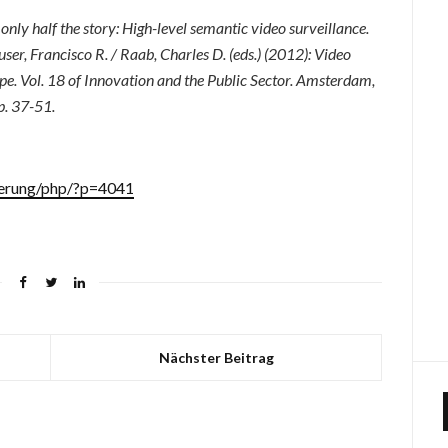
only half the story: High-level semantic video surveillance.
auser, Francisco R. / Raab, Charles D. (eds.) (2012): Video
ope. Vol. 18 of Innovation and the Public Sector. Amsterdam,
p. 37-51.
zierung/php/?p=4041
Nächster Beitrag