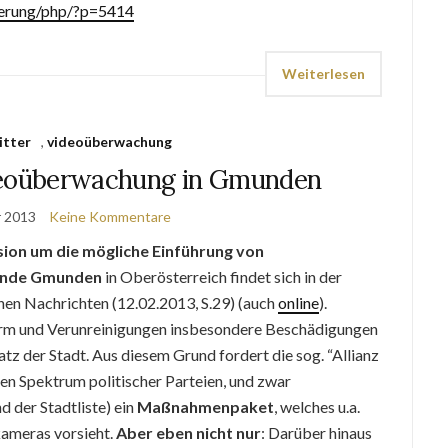
zierung/php/?p=5414
Weiterlesen
itter
,
videoüberwachung
deoüberwachung in Gmunden
r 2013
Keine Kommentare
sion
um die mögliche Einführung von
inde Gmunden
in Oberösterreich findet sich in der
en Nachrichten (12.02.2013, S.29) (auch
online
).
Lärm und Verunreinigungen insbesondere Beschädigungen
z der Stadt. Aus diesem Grund fordert die sog. “Allianz
en Spektrum politischer Parteien, und zwar
d der Stadtliste) ein
Maßnahmenpaket
, welches u.a.
kameras vorsieht.
Aber eben nicht nur
: Darüber hinaus