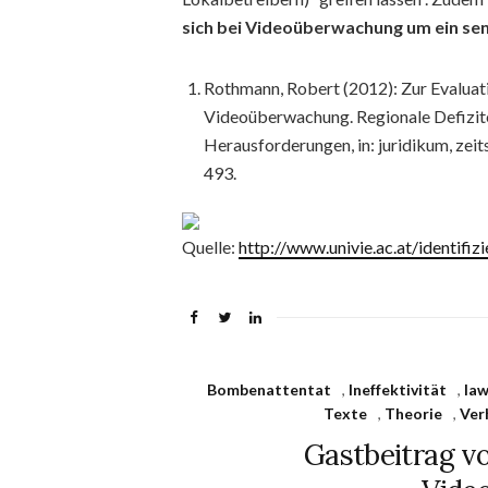
sich bei Videoüberwachung um ein se
Rothmann, Robert (2012): Zur Evaluat
Videoüberwachung. Regionale Defizite
Herausforderungen, in: juridikum, zeitsc
493.
Quelle:
http://www.univie.ac.at/identifi
Bombenattentat
,
Ineffektivität
,
law
Texte
,
Theorie
,
Ver
Gastbeitrag v