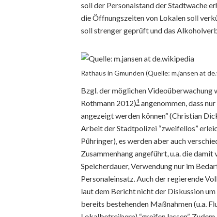
soll der Personalstand der Stadtwache erh
die Öffnungszeiten von Lokalen soll verk
soll strenger geprüft und das Alkoholver
Rathaus in Gmunden (Quelle: m.jansen at de.
Bzgl. der möglichen Videoüberwachung 
1
Rothmann 2012)
angenommen, dass nur so
angezeigt werden können” (Christian Dic
Arbeit der Stadtpolizei “zweifellos” er
Pühringer), es werden aber auch verschie
Zusammenhang angeführt, u.a. die damit 
Speicherdauer, Verwendung nur im Bedarf
Personaleinsatz. Auch der regierende Vol
laut dem Bericht nicht der Diskussion u
bereits bestehenden Maßnahmen (u.a. Flu
Lokalbetreibern) “greifen lassen”. Zudem