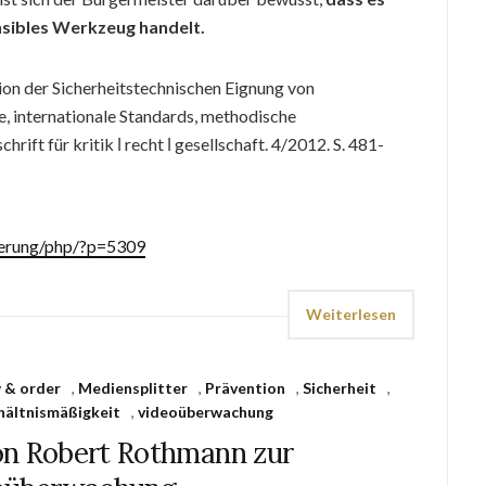
nsibles Werkzeug handelt.
ion der Sicherheitstechnischen Eignung von
, internationale Standards, methodische
hrift für kritik ǀ recht ǀ gesellschaft. 4/2012. S. 481-
zierung/php/?p=5309
Weiterlesen
 & order
,
Mediensplitter
,
Prävention
,
Sicherheit
,
hältnismäßigkeit
,
videoüberwachung
on Robert Rothmann zur