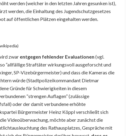
öht werden (welcher in den letzten Jahren gesunken ist),
ürzt werden, die Einhaltung des Jugendschutzgesetzes
bot auf öffentlichen Plätzen eingehalten werden.
wikipedia)
wird zwar
entgegen fehlender Evaluationen
(vgl.
 “allfällige Straftäter wirkungsvoll ausgeforscht und
kinger, SP-Vizebürgermeister) und dass die Kameras die
leichtern würde (Stadtpolizeikommandant Dietmar
dene Gründe für Schwierigkeiten in diesem
verbundenen “strengen Auflagen” (zulässige
sfall) oder der damit verbundene erhöhte
kspartei Bürgermeister Heinz Köppl verschließt sich
m die Videoüberwachung, möchte aber zunächst die
tlichtausleuchtung des Rathausplatzes, Gespräche mit
 ist sich der Bürgermeister darüber bewusst,
dass es