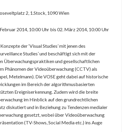
Rooseveltplatz 2, 1.Stock, 1090 Wien
 Februar 2014, 10:00 Uhr bis 02. März 2014, 10:00 Uhr
Konzepte der ‘Visual Studies’ mit jenen des
urveillance Studies’ und beschäftigt sich mit der
en Überwachungspraktiken und gesellschaftlichen
dem Phänomen der Videoüberwachung (CCTV) als
pel, Metelmann). Die VOSE geht dabei auf historische
wicklungen im Bereich der algorithmusbasierten
ützten Ereigniserkennung. Zudem wird die breite
berwachung im Hinblick auf den grundrechtlichen
tz diskutiert und in Beziehung zu Tendenzen medialer
stüberwachung gesetzt, wobei über Videoüberwachung
präsentation (TV-Shows, Social Media etc.) ins Auge