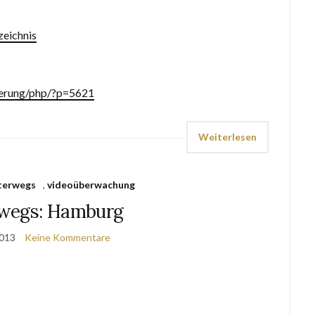
zeichnis
zierung/php/?p=5621
Weiterlesen
terwegs
,
videoüberwachung
wegs: Hamburg
2013
Keine Kommentare