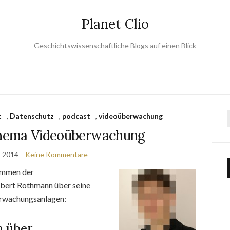
Planet Clio
Geschichtswissenschaftliche Blogs auf einen Blick
t
,
Datenschutz
,
podcast
,
videoüberwachung
hema Videoüberwachung
r 2014
Keine Kommentare
timmen der
obert Rothmann über seine
erwachungsanlagen:
n über