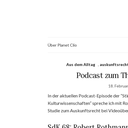
Über Planet Clio
Aus dem Alltag
,
auskunftsrech
Podcast zum T
18. Februa
In der aktuellen Podcast-Episode der “S
Kulturwissenschaften” spreche ich mit R
Studie zum Auskunftsrecht bei Videoüb
SdK 68: Robert Rothman