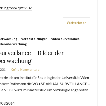
zierung/php/?p=5632
Weiterlesen
berwachung
,
Veranstaltungen
,
video surveillance
,
ideoüberwachung
urveillance – Bilder der
erwachung
 2014
Keine Kommentare
rde ich am
Institut für Soziologie
der
Universität Wien
obert Rothmann die
VO+SE VISUAL SURVEILLANCE –
Die VOSE wird im Masterstudium Soziologie angeboten.
3.03.2014