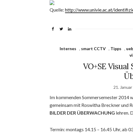
Quelle:
http://www.univie.ac.at/identifi
Internes
,
smart CCTV
,
Tipps
,
ue
v
VO+SE Visual S
Üb
21. Januar
Im kommenden Sommersemester 2014 we
gemeinsam mit Roswitha Breckner und R
BILDER DER ÜBERWACHUNG
lehren. 
Termin: montags 14.15 – 16.45 Uhr, ab 0