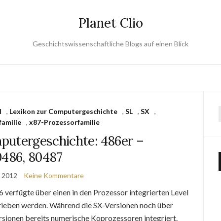
Planet Clio
Geschichtswissenschaftliche Blogs auf einen Blick
l
,
Lexikon zur Computergeschichte
,
SL
,
SX
,
amilie
,
x87-Prozessorfamilie
putergeschichte: 486er –
486, 80487
t 2012
Keine Kommentare
verfügte über einen in den Prozessor integrierten Level
ieben werden. Während die SX-Versionen noch über
rsionen bereits numerische Koprozessoren integriert.