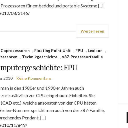
Prozessoren für embedded und portable Systeme [...]
e/2012/08/3146/
Weiterlesen
,
Coprozessoren
,
Floating Point Unit
,
FPU
,
Lexikon
,
zessoren
,
Technikgeschichte
,
x87-Prozessorfamilie
omputergeschichte: FPU
er 2010
Keine Kommentare
 man in den 1980er und 1990 er Jahren auch
ur zusätzlich zur CPU eingebaute Einheiten. Sie
(CAD etc.), welche ansonsten von der CPU hätten
Serien-Nummer spricht man auch von der x87-Familie;
rechendes Pendant: [...]
/2010/11/849/