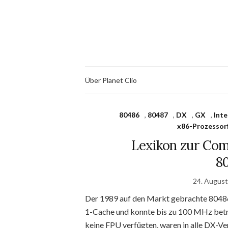
Über Planet Clio
80486
,
80487
,
DX
,
GX
,
Inte
x86-Prozessorf
Lexikon zur Com
80
24. Augus
Der 1989 auf den Markt gebrachte 80486 
1-Cache und konnte bis zu 100 MHz betr
keine FPU verfügten, waren in alle DX-Ve