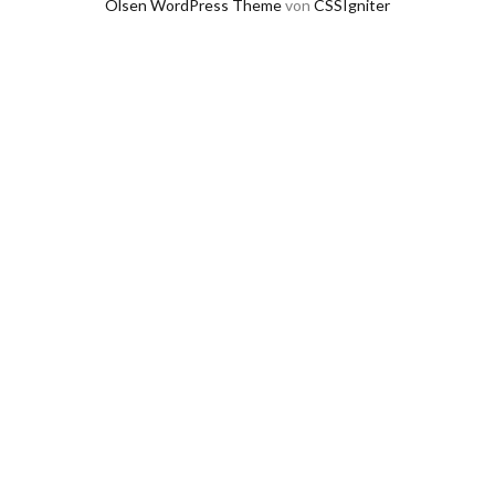
Olsen WordPress Theme
von
CSSIgniter