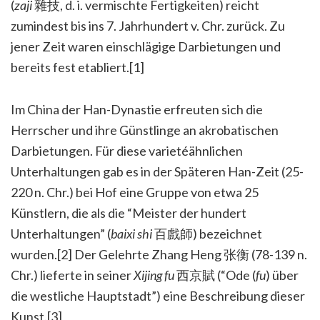
(
zaji
雜技, d. i. vermischte Fertigkeiten) reicht
zumindest bis ins 7. Jahrhundert v. Chr. zurück. Zu
jener Zeit waren einschlägige Darbietungen und
bereits fest etabliert.[1]
Im China der Han-Dynastie erfreuten sich die
Herrscher und ihre Günstlinge an akrobatischen
Darbietungen. Für diese varietéähnlichen
Unterhaltungen gab es in der Späteren Han-Zeit (25-
220 n. Chr.) bei Hof eine Gruppe von etwa 25
Künstlern, die als die “Meister der hundert
Unterhaltungen” (
baixi shi
百戲師) bezeichnet
wurden.[2] Der Gelehrte Zhang Heng 张衡 (78-139 n.
Chr.) lieferte in seiner
Xijing fu
西京賦 (“Ode (
fu
) über
die westliche Hauptstadt”) eine Beschreibung dieser
Kunst.[3]