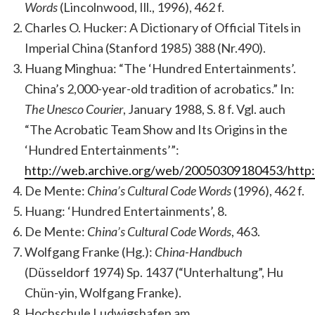
Words
(Lincolnwood, Ill., 1996), 462 f.
Charles O. Hucker: A Dictionary of Official Titels in
Imperial China (Stanford 1985) 388 (Nr.490).
Huang Minghua: “The ‘Hundred Entertainments’.
China’s 2,000-year-old tradition of acrobatics.” In:
The Unesco Courier
, January 1988, S. 8 f. Vgl. auch
“The Acrobatic Team Show and Its Origins in the
‘Hundred Entertainments’”:
http://web.archive.org/web/20050309180453/http:/
De Mente:
China’s Cultural Code Words
(1996), 462 f.
Huang: ‘Hundred Entertainments’, 8.
De Mente:
China’s Cultural Code Words
, 463.
Wolfgang Franke (Hg.):
China-Handbuch
(Düsseldorf 1974) Sp. 1437 (“Unterhaltung”, Hu
Chün-yin, Wolfgang Franke).
Hochschule Ludwigshafen am