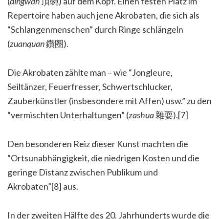
(
dingwan
頂碗) auf dem Kopf. Einen festen Platz im
Repertoire haben auch jene Akrobaten, die sich als
“Schlangenmenschen” durch Ringe schlängeln
(
zuanquan
鑽圈).
Die Akrobaten zählte man – wie “Jongleure,
Seiltänzer, Feuerfresser, Schwertschlucker,
Zauberkünstler (insbesondere mit Affen) usw.” zu den
“vermischten Unterhaltungen” (
zashua
雜耍).[7]
Den besonderen Reiz dieser Kunst machten die
“Ortsunabhängigkeit, die niedrigen Kosten und die
geringe Distanz zwischen Publikum und
Akrobaten”[8] aus.
In der zweiten Hälfte des 20. Jahrhunderts wurde die