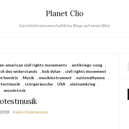
Planet Clio
Geschichtswissenschaftliche Blogs auf einen Blick
can-american civil rights movements
,
antikriegs-song
,
ch des widerstands
,
bob dylan
,
civil rights movement
,
mi hendrix
,
Musik
,
musikinstrument
,
nationalhymne
,
otestmusik
,
störgeräusche
,
USA
,
vietnamkrieg
,
woodstock
otestmusik
 2018
Keine Kommentare