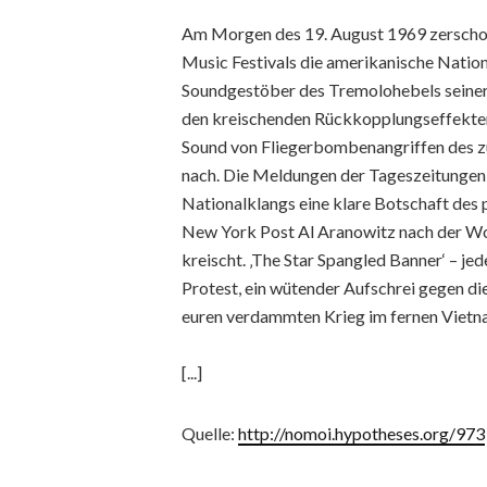
Am Morgen des 19. August 1969 zerscho
Music Festivals die amerikanische Nati
Soundgestöber des Tremolohebels seiner e
den kreischenden Rückkopplungseffekten
Sound von Fliegerbombenangriffen des zu
nach. Die Meldungen der Tageszeitungen 
Nationalklangs eine klare Botschaft des p
New York Post Al Aranowitz nach der Wo
kreischt. ‚The Star Spangled Banner‘ – jede
Protest, ein wütender Aufschrei gegen di
euren verdammten Krieg im fernen Vietn
[...]
Quelle:
http://nomoi.hypotheses.org/973