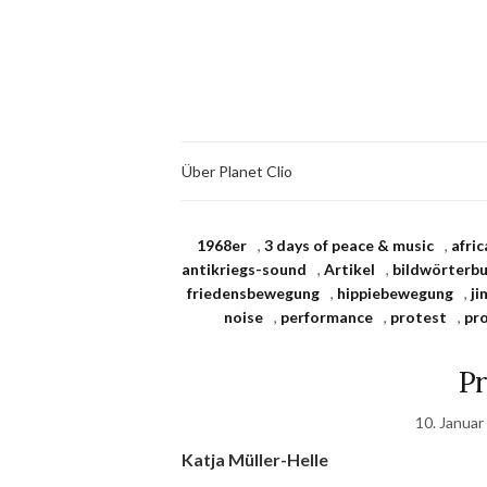
Über Planet Clio
1968er
,
3 days of peace & music
,
afri
antikriegs-sound
,
Artikel
,
bildwörterbu
friedensbewegung
,
hippiebewegung
,
ji
noise
,
performance
,
protest
,
pr
Pr
10. Januar
Katja Müller-Helle