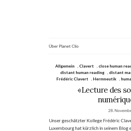
Über Planet Clio
Allgemein
,
Clavert
,
close human rea
distant human reading
,
distant ma
Frédéric Clavert
,
Hermneutik
,
huma
«Lecture des sou
numériqu
28. Novemb
Unser geschätzter Kollege Frédéric Clave
Luxembourg hat kürzlich in seinem Blog e