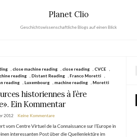
Planet Clio
Geschichtswissenschaftliche Blogs auf einen Blick
ding
,
close machine reading
,
close reading
,
CVCE
,
chine reading
,
Distant Reading
,
Franco Moretti
,
n reading
,
Luxembourg
,
machine reading
,
Moretti
rces historiennes à l’ère
e». Ein Kommentar
er 2012
Keine Kommentare
rt vom Centre Virtuel de la Connaissance sur l’Europe in
inen interessanten Post über die Quellenlektüre im