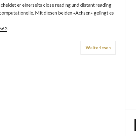
scheidet er einerseits close reading und distant reading,
 computationelle. Mit diesen beiden «Achsen» gelingt es
6563
Weiterlesen