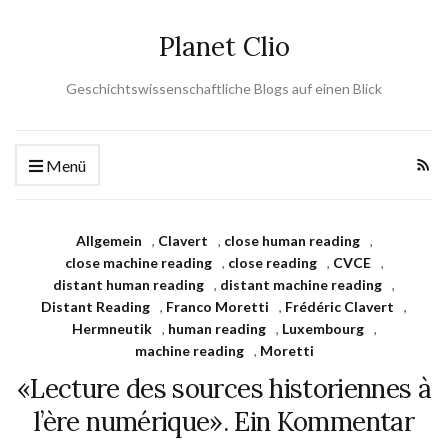
Planet Clio
Geschichtswissenschaftliche Blogs auf einen Blick
Menü
Allgemein
,
Clavert
,
close human reading
,
close machine reading
,
close reading
,
CVCE
,
distant human reading
,
distant machine reading
,
Distant Reading
,
Franco Moretti
,
Frédéric Clavert
,
Hermneutik
,
human reading
,
Luxembourg
,
machine reading
,
Moretti
«Lecture des sources historiennes à
l’ère numérique». Ein Kommentar